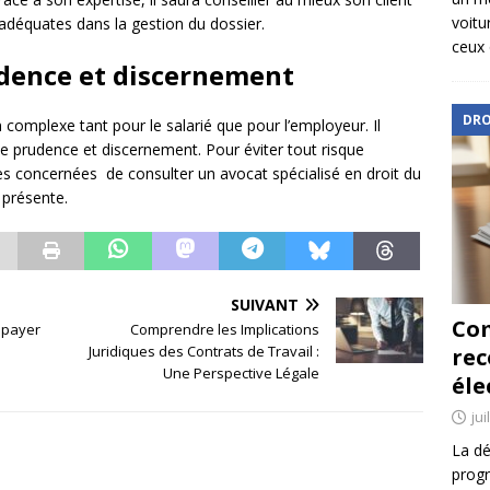
voitu
s adéquates dans la gestion du dossier.
ceux 
rudence et discernement
DRO
 complexe tant pour le salarié que pour l’employeur. Il
e prudence et discernement. Pour éviter tout risque
ies concernées de consulter un avocat spécialisé en droit du
 présente.
SUIVANT
Com
s payer
Comprendre les Implications
Juridiques des Contrats de Travail :
re
Une Perspective Légale
éle
jui
La dé
progr