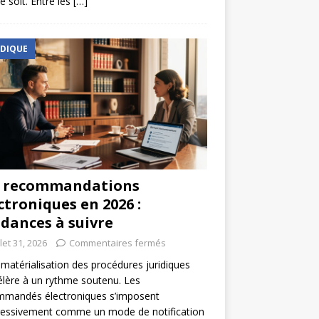
e soit. Entre les
[…]
IDIQUE
s recommandations
ctroniques en 2026 :
dances à suivre
llet 31, 2026
Commentaires fermés
matérialisation des procédures juridiques
élère à un rythme soutenu. Les
mmandés électroniques s’imposent
ressivement comme un mode de notification