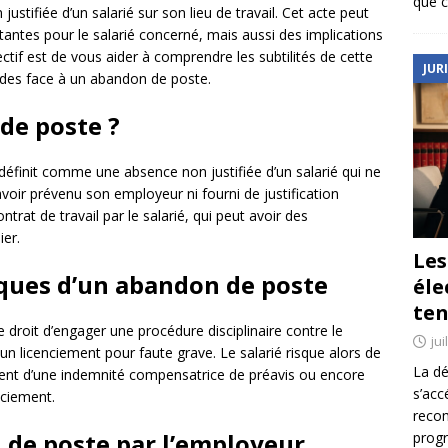
que c
ustifiée d’un salarié sur son lieu de travail. Cet acte peut
antes pour le salarié concerné, mais aussi des implications
ctif est de vous aider à comprendre les subtilités de cette
JUR
udes face à un abandon de poste.
de poste ?
e définit comme une absence non justifiée d’un salarié qui ne
avoir prévenu son employeur ni fourni de justification
ontrat de travail par le salarié, qui peut avoir des
ier.
Le
ques d’un abandon de poste
éle
ten
le droit d’engager une procédure disciplinaire contre le
jui
 un licenciement pour faute grave. Le salarié risque alors de
La dé
nt d’une indemnité compensatrice de préavis ou encore
s’acc
nciement.
reco
 de poste par l’employeur
prog