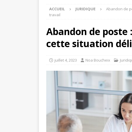
ACCUEIL
JURIDIQUE
Abandon de pos
travail
Abandon de poste 
cette situation dél
juillet 4, 2023
Noa Boucheix
Juridi