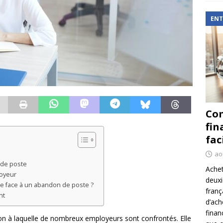
ENT
Com
fin
fac
ao
 de poste
Achet
loyeur
deux
ue face à un abandon de poste ?
franç
nt
d’ach
finan
on à laquelle de nombreux employeurs sont confrontés. Elle