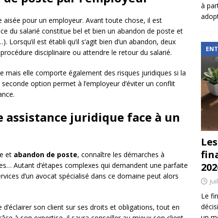
à par
adopt
 aisée pour un employeur. Avant toute chose, il est
nce du salarié constitue bel et bien un abandon de poste et
. Lorsqu’il est établi qu’il s’agit bien d’un abandon, deux
ENT
procédure disciplinaire ou attendre le retour du salarié.
de mais elle comporte également des risques juridiques si la
seconde option permet à l’employeur d’éviter un conflit
ance.
 assistance juridique face à un
Les
fin
ée et
abandon de poste
, connaître les démarches à
202
bles… Autant d’étapes complexes qui demandent une parfaite
 services d’un avocat spécialisé dans ce domaine peut alors
jui
Le fi
décis
d’éclairer son client sur ses droits et obligations, tout en
un mé
Grâce à son expertise, il saura conseiller au mieux son client