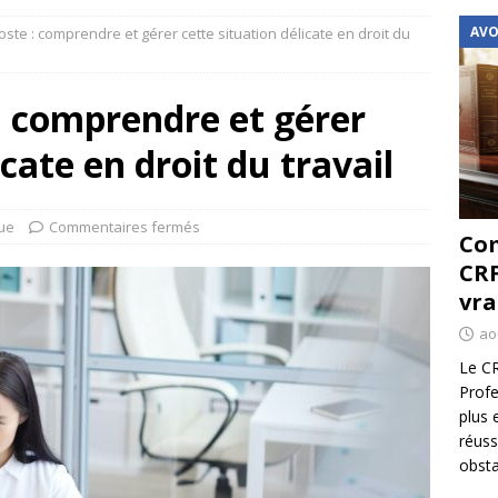
AVO
te : comprendre et gérer cette situation délicate en droit du
: comprendre et gérer
icate en droit du travail
que
Commentaires fermés
Com
CRF
vra
ao
Le CR
Profe
plus 
réuss
obsta