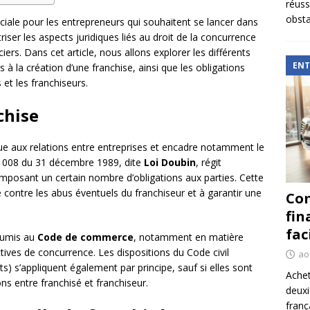
réuss
obsta
ciale pour les entrepreneurs qui souhaitent se lancer dans
riser les aspects juridiques liés au droit de la concurrence
iers. Dans cet article, nous allons explorer les différents
ENT
 à la création d’une franchise, ainsi que les obligations
 et les franchiseurs.
chise
ique aux relations entre entreprises et encadre notamment le
-1008 du 31 décembre 1989, dite
Loi Doubin
, régit
imposant un certain nombre d’obligations aux parties. Cette
é contre les abus éventuels du franchiseur et à garantir une
Com
fin
fac
oumis au
Code de commerce
, notamment en matière
rictives de concurrence. Les dispositions du Code civil
ao
ts) s’appliquent également par principe, sauf si elles sont
Achet
ons entre franchisé et franchiseur.
deux
franç