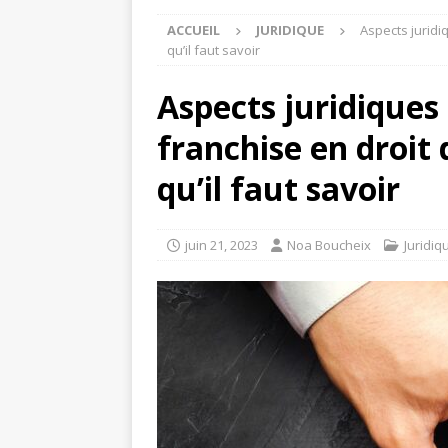
ACCUEIL
JURIDIQUE
Aspects juridi
qu’il faut savoir
Aspects juridiques 
franchise en droit 
qu’il faut savoir
juin 21, 2023
Noa Boucheix
Juridiq