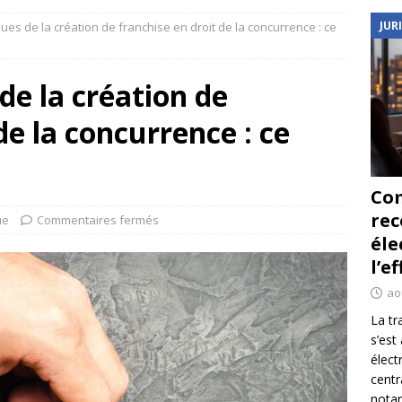
JUR
ques de la création de franchise en droit de la concurrence : ce
de la création de
de la concurrence : ce
Co
re
ue
Commentaires fermés
éle
l’e
ao
La tr
s’est
élect
centr
notar