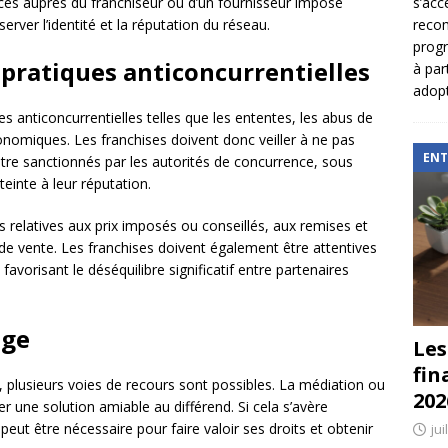
s’acc
vices auprès du franchiseur ou d’un fournisseur imposé
reco
server l’identité et la réputation du réseau.
prog
 pratiques anticoncurrentielles
à par
adopt
ues anticoncurrentielles telles que les ententes, les abus de
nomiques. Les franchises doivent donc veiller à ne pas
ENT
re sanctionnés par les autorités de concurrence, sous
teinte à leur réputation.
 relatives aux prix imposés ou conseillés, aux remises et
 de vente. Les franchises doivent également être attentives
favorisant le déséquilibre significatif entre partenaires
ige
Les
fin
r, plusieurs voies de recours sont possibles. La médiation ou
202
r une solution amiable au différend. Si cela s’avère
eut être nécessaire pour faire valoir ses droits et obtenir
jui