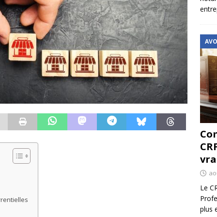
entre
AVO
Com
CRF
vra
ao
Le CR
Profe
rentielles
plus 