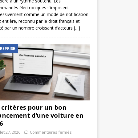
élère à un rythme soutenu. Les
mmandés électroniques s’imposent
ressivement comme un mode de notification
t entière, reconnu par le droit français et
é par un nombre croissant d’acteurs
[…]
REPRISE
 critères pour un bon
ancement d’une voiture en
6
llet 27, 2026
Commentaires fermés