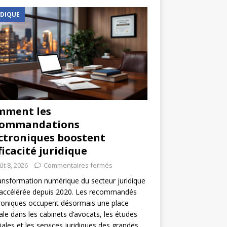
IDIQUE
mment les
commandations
ctroniques boostent
fficacité juridique
ût 8, 2026
Commentaires fermés
ansformation numérique du secteur juridique
 accélérée depuis 2020. Les recommandés
roniques occupent désormais une place
ale dans les cabinets d’avocats, les études
iales et les services juridiques des grandes