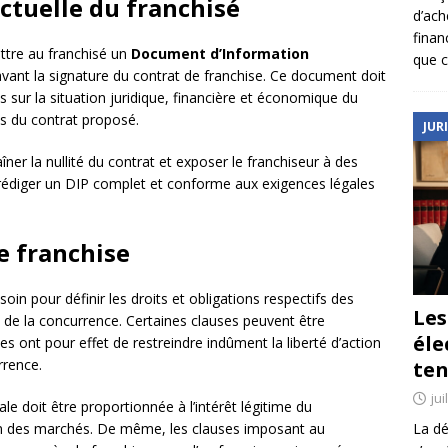
ctuelle du franchisé
d’ach
finan
ttre au franchisé un
Document d’Information
que c
vant la signature du contrat de franchise. Ce document doit
s sur la situation juridique, financière et économique du
ns du contrat proposé.
JUR
ner la nullité du contrat et exposer le franchiseur à des
 rédiger un DIP complet et conforme aux exigences légales
e franchise
soin pour définir les droits et obligations respectifs des
Le
it de la concurrence. Certaines clauses peuvent être
éle
es ont pour effet de restreindre indûment la liberté d’action
rrence.
ten
jui
ale doit être proportionnée à l’intérêt légitime du
La dé
ion des marchés. De même, les clauses imposant au