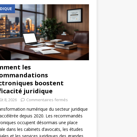
IDIQUE
mment les
commandations
ctroniques boostent
fficacité juridique
ût 8, 2026
Commentaires fermés
ansformation numérique du secteur juridique
 accélérée depuis 2020. Les recommandés
roniques occupent désormais une place
ale dans les cabinets d’avocats, les études
iales et les services juridiques des grandes