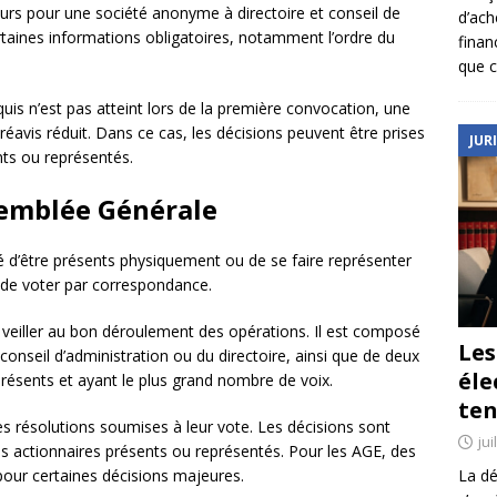
urs pour une société anonyme à directoire et conseil de
d’ach
ertaines informations obligatoires, notamment l’ordre du
finan
que c
quis n’est pas atteint lors de la première convocation, une
vis réduit. Dans ce cas, les décisions peuvent être prises
JUR
nts ou représentés.
semblée Générale
ité d’être présents physiquement ou de se faire représenter
 de voter par correspondance.
veiller au bon déroulement des opérations. Il est composé
Le
conseil d’administration ou du directoire, ainsi que de deux
éle
présents et ayant le plus grand nombre de voix.
ten
es résolutions soumises à leur vote. Les décisions sont
jui
es actionnaires présents ou représentés. Pour les AGE, des
La dé
pour certaines décisions majeures.