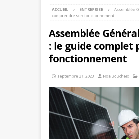
ACCUEIL
ENTREPRISE
Assemblée Gé
comprendre son fonctionnement
Assemblée Général
: le guide complet
fonctionnement
septembre 21, 2023
Noa Boucheix