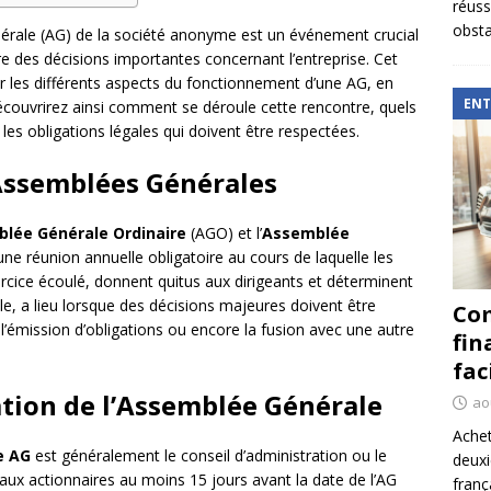
réuss
obsta
érale (AG) de la société anonyme est un événement crucial
re des décisions importantes concernant l’entreprise. Cet
r les différents aspects du fonctionnement d’une AG, en
ENT
écouvrirez ainsi comment se déroule cette rencontre, quels
 les obligations légales qui doivent être respectées.
’Assemblées Générales
lée Générale Ordinaire
(AGO) et l’
Assemblée
ne réunion annuelle obligatoire au cours de laquelle les
rcice écoulé, donnent quitus aux dirigeants et déterminent
lle, a lieu lorsque des décisions majeures doivent être
Com
, l’émission d’obligations ou encore la fusion avec une autre
fin
fac
tion de l’Assemblée Générale
ao
Achet
e AG
est généralement le conseil d’administration ou le
deux
aux actionnaires au moins 15 jours avant la date de l’AG
franç