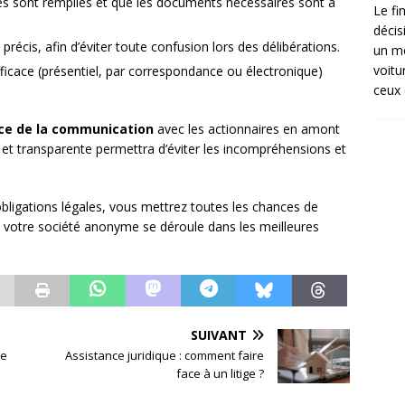
ales sont remplies et que les documents nécessaires sont à
Le fi
décis
t précis, afin d’éviter toute confusion lors des délibérations.
un mé
voitu
ficace (présentiel, par correspondance ou électronique)
ceux 
ce de la communication
avec les actionnaires en amont
 et transparente permettra d’éviter les incompréhensions et
obligations légales, vous mettrez toutes les chances de
 votre société anonyme se déroule dans les meilleures
SUIVANT
de
Assistance juridique : comment faire
face à un litige ?