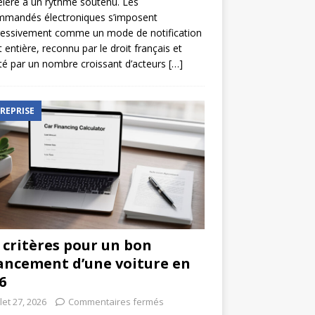
élère à un rythme soutenu. Les
mmandés électroniques s’imposent
ressivement comme un mode de notification
t entière, reconnu par le droit français et
é par un nombre croissant d’acteurs
[…]
REPRISE
 critères pour un bon
ancement d’une voiture en
6
llet 27, 2026
Commentaires fermés