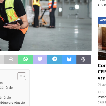
entre
AVO
Com
CRF
vra
les
ao
 Générale
Le CR
Profe
Générale
plus 
 Générale réussie