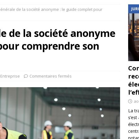
JUR
nérale de la société anonyme : le guide complet pour
e de la société anonyme
 pour comprendre son
Co
re
Entreprise
Commentaires fermés
éle
l’e
ao
La tr
s’est
élect
centr
notar