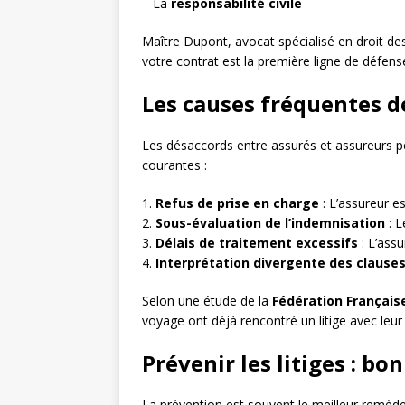
– La
responsabilité civile
Maître Dupont, avocat spécialisé en droit d
votre contrat est la première ligne de défense
Les causes fréquentes de
Les désaccords entre assurés et assureurs peu
courantes :
1.
Refus de prise en charge
: L’assureur es
2.
Sous-évaluation de l’indemnisation
: L
3.
Délais de traitement excessifs
: L’assu
4.
Interprétation divergente des clause
Selon une étude de la
Fédération Français
voyage ont déjà rencontré un litige avec leur
Prévenir les litiges : bo
La prévention est souvent le meilleur remède.