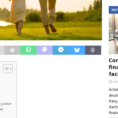
ENT
Com
fin
fac
ao
Achet
deux
franç
justice
d’ach
rer
finan