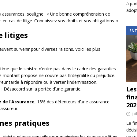
à par
adopt
es assurances, souligne : « Une bonne compréhension de
 en cas de litige. Connaissez vos droits et vos obligations. »
ENT
 litiges
vent survenir pour diverses raisons. Voici les plus
time que le sinistre n’entre pas dans le cadre des garanties.
e montant proposé ne couvre pas l’intégralité du préjudice.
reur tarde à répondre ou à verser l’indemnisation.
Les
s
: Désaccord sur la portée d’une garantie.
fin
e de l’Assurance
, 15% des détenteurs d’une assurance
202
 assureur.
jui
nnes pratiques
Le fi
décis
un mé
 Voici quelques conseils pour minimiser les risques de litige