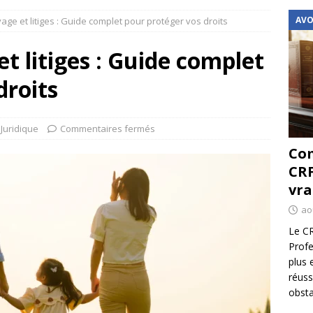
AVO
ge et litiges : Guide complet pour protéger vos droits
t litiges : Guide complet
droits
Juridique
Commentaires fermés
Com
CRF
vra
ao
Le CR
Profe
plus 
réuss
obsta