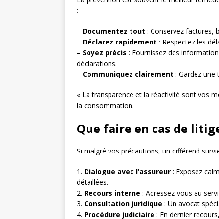
:
–
Documentez tout
: Conservez factures, b
–
Déclarez rapidement
: Respectez les déla
–
Soyez précis
: Fournissez des informations
déclarations.
–
Communiquez clairement
: Gardez une t
« La transparence et la réactivité sont vos me
la consommation.
Que faire en cas de litig
Si malgré vos précautions, un différend survie
1.
Dialogue avec l’assureur
: Exposez calm
détaillées.
2.
Recours interne
: Adressez-vous au servic
3.
Consultation juridique
: Un avocat spécia
4.
Procédure judiciaire
: En dernier recours