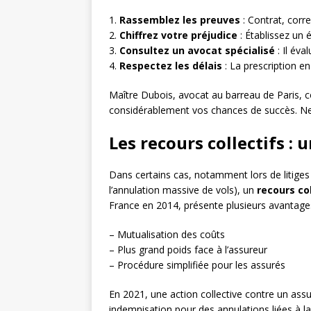
1.
Rassemblez les preuves
: Contrat, corr
2.
Chiffrez votre préjudice
: Établissez un é
3.
Consultez un avocat spécialisé
: Il éva
4.
Respectez les délais
: La prescription e
Maître Dubois, avocat au barreau de Paris, c
considérablement vos chances de succès. Ne 
Les recours collectifs : 
Dans certains cas, notamment lors de litige
l’annulation massive de vols), un
recours col
France en 2014, présente plusieurs avantages
– Mutualisation des coûts
– Plus grand poids face à l’assureur
– Procédure simplifiée pour les assurés
En 2021, une action collective contre un ass
indemnisation pour des annulations liées à 