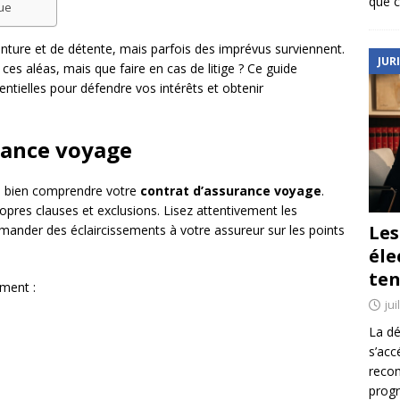
que c
que
nture et de détente, mais parfois des imprévus surviennent.
JUR
ces aléas, mais que faire en cas de litige ? Ce guide
tielles pour défendre vos intérêts et obtenir
rance voyage
 de bien comprendre votre
contrat d’assurance voyage
.
pres clauses et exclusions. Lisez attentivement les
Le
mander des éclaircissements à votre assureur sur les points
éle
ten
ement :
jui
La dé
s’acc
reco
prog