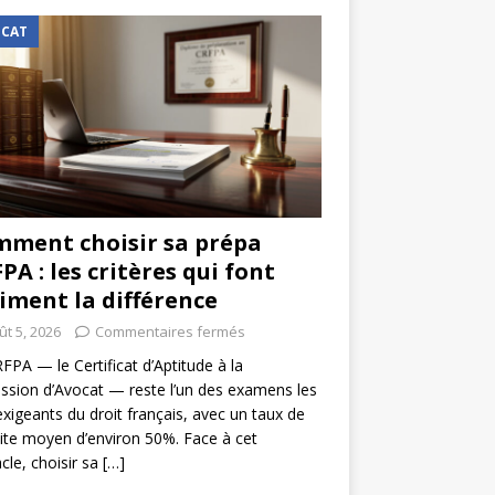
CAT
ment choisir sa prépa
PA : les critères qui font
iment la différence
ût 5, 2026
Commentaires fermés
FPA — le Certificat d’Aptitude à la
ssion d’Avocat — reste l’un des examens les
exigeants du droit français, avec un taux de
ite moyen d’environ 50%. Face à cet
cle, choisir sa
[…]