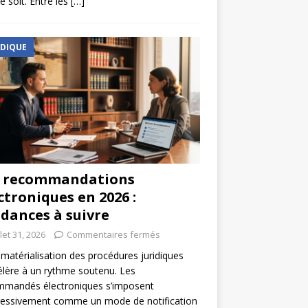
e soit. Entre les
[…]
IDIQUE
s recommandations
ctroniques en 2026 :
dances à suivre
llet 31, 2026
Commentaires fermés
matérialisation des procédures juridiques
élère à un rythme soutenu. Les
mmandés électroniques s’imposent
ressivement comme un mode de notification