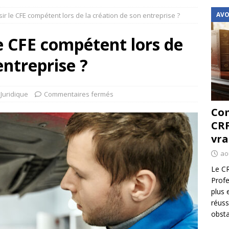
AVO
r le CFE compétent lors de la création de son entreprise ?
e CFE compétent lors de
entreprise ?
Juridique
Commentaires fermés
Com
CRF
vra
ao
Le CR
Profe
plus 
réuss
obsta