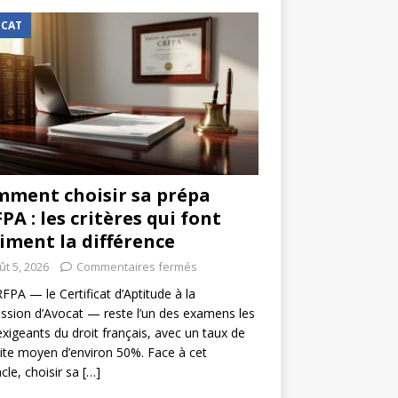
CAT
ment choisir sa prépa
PA : les critères qui font
iment la différence
ût 5, 2026
Commentaires fermés
FPA — le Certificat d’Aptitude à la
ssion d’Avocat — reste l’un des examens les
exigeants du droit français, avec un taux de
ite moyen d’environ 50%. Face à cet
cle, choisir sa
[…]