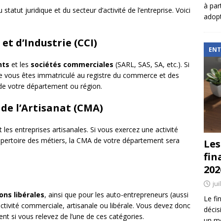
à par
statut juridique et du secteur d’activité de l’entreprise. Voici
adopt
t d’Industrie (CCI)
ENT
nts
et les
sociétés commerciales
(SARL, SAS, SA, etc.). Si
e vous êtes immatriculé au registre du commerce et des
 de votre département ou région.
 de l’Artisanat (CMA)
 les entreprises artisanales. Si vous exercez une activité
répertoire des métiers, la CMA de votre département sera
Les
fin
202
jui
ons libérales
, ainsi que pour les auto-entrepreneurs (aussi
Le fi
tivité commerciale, artisanale ou libérale. Vous devez donc
décis
t si vous relevez de l’une de ces catégories.
un mé