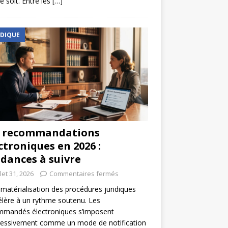
e soit. Entre les
[…]
IDIQUE
s recommandations
ctroniques en 2026 :
dances à suivre
llet 31, 2026
Commentaires fermés
matérialisation des procédures juridiques
élère à un rythme soutenu. Les
mmandés électroniques s’imposent
ressivement comme un mode de notification