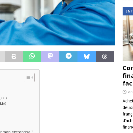
ENT
Com
fin
fac
ao
CCI)
Achet
CMA)
deux
franç
d’ach
finan
r mon entreprise ?