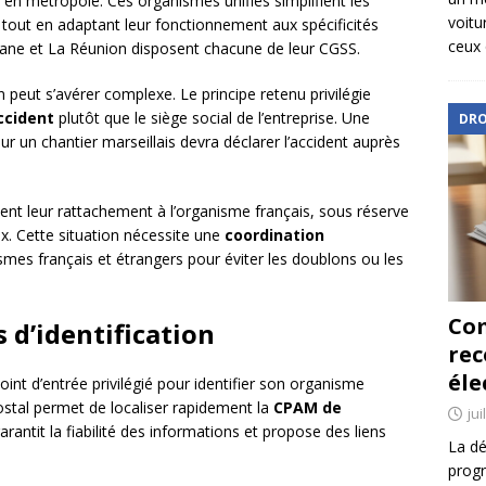
n métropole. Ces organismes unifiés simplifient les
voitu
tout en adaptant leur fonctionnement aux spécificités
ceux 
uyane et La Réunion disposent chacune de leur CGSS.
ion peut s’avérer complexe. Le principe retenu privilégie
ccident
plutôt que le siège social de l’entreprise. Une
DRO
ur un chantier marseillais devra déclarer l’accident auprès
vent leur rattachement à l’organisme français, sous réserve
ux. Cette situation nécessite une
coordination
ismes français et étrangers pour éviter les doublons ou les
Com
 d’identification
re
éle
point d’entrée privilégié pour identifier son organisme
ostal permet de localiser rapidement la
CPAM de
jui
garantit la fiabilité des informations et propose des liens
La dé
progr