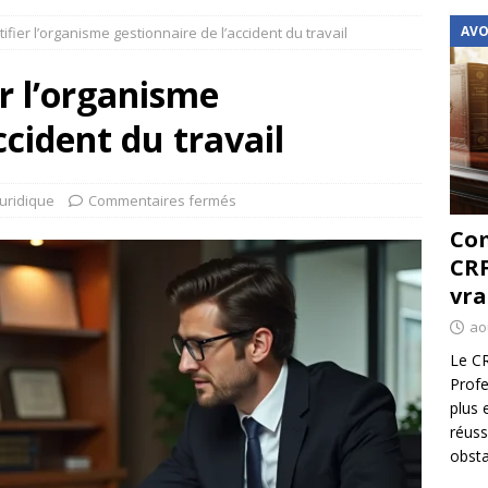
AVO
fier l’organisme gestionnaire de l’accident du travail
r l’organisme
ccident du travail
Juridique
Commentaires fermés
Com
CRF
vra
ao
Le CR
Profe
plus 
réuss
obsta