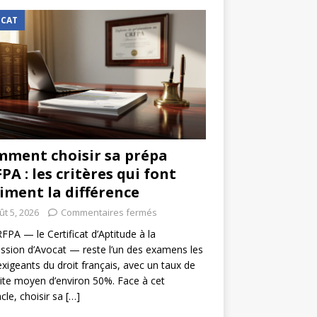
CAT
ment choisir sa prépa
PA : les critères qui font
iment la différence
ût 5, 2026
Commentaires fermés
FPA — le Certificat d’Aptitude à la
ssion d’Avocat — reste l’un des examens les
exigeants du droit français, avec un taux de
ite moyen d’environ 50%. Face à cet
cle, choisir sa
[…]