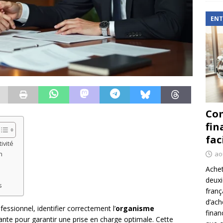
ENT
Com
fin
fac
ivité
ao
n
Achet
deux
s
franç
d’ach
essionnel, identifier correctement l’
organisme
finan
nte pour garantir une prise en charge optimale. Cette