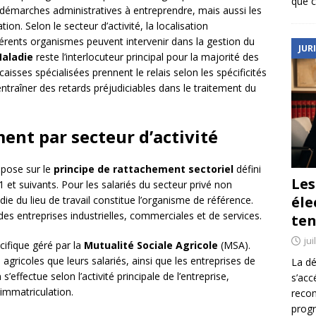
que c
 démarches administratives à entreprendre, mais aussi les
ion. Selon le secteur d’activité, la localisation
férents organismes peuvent intervenir dans la gestion du
JUR
Maladie
reste l’interlocuteur principal pour la majorité des
caisses spécialisées prennent le relais selon les spécificités
entraîner des retards préjudiciables dans le traitement du
ent par secteur d’activité
repose sur le
principe de rattachement sectoriel
défini
Le
1 et suivants. Pour les salariés du secteur privé non
éle
ie du lieu de travail constitue l’organisme de référence.
des entreprises industrielles, commerciales et de services.
ten
jui
cifique géré par la
Mutualité Sociale Agricole
(MSA).
 agricoles que leurs salariés, ainsi que les entreprises de
La dé
 s’effectue selon l’activité principale de l’entreprise,
s’acc
’immatriculation.
reco
prog