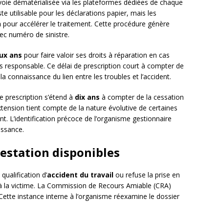
 voie dématérialisée via les plateformes dédiées de chaque
 utilisable pour les déclarations papier, mais les
n
pour accélérer le traitement. Cette procédure génère
c numéro de sinistre.
ux ans
pour faire valoir ses droits à réparation en cas
ers responsable. Ce délai de prescription court à compter de
a connaissance du lien entre les troubles et l’accident.
de prescription s’étend à
dix ans
à compter de la cessation
xtension tient compte de la nature évolutive de certaines
t. L’identification précoce de l’organisme gestionnaire
issance.
testation disponibles
qualification d’
accident du travail
ou refuse la prise en
 à la victime. La Commission de Recours Amiable (CRA)
Cette instance interne à l’organisme réexamine le dossier