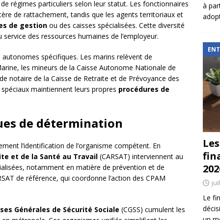
de régimes particuliers selon leur statut. Les fonctionnaires
à par
ère de rattachement, tandis que les agents territoriaux et
adopt
es de gestion
ou des caisses spécialisées. Cette diversité
du service des ressources humaines de l’employeur.
ENT
s autonomes spécifiques. Les marins relèvent de
 Marine, les mineurs de la Caisse Autonome Nationale de
s de notaire de la Caisse de Retraite et de Prévoyance des
 spéciaux maintiennent leurs propres
procédures de
ues de détermination
Les
ement l’identification de l’organisme compétent. En
fin
te et de la Santé au Travail
(CARSAT) interviennent au
202
cialisées, notamment en matière de prévention et de
ARSAT de référence, qui coordonne l’action des CPAM
jui
Le fi
décis
ses Générales de Sécurité Sociale
(CGSS) cumulent les
un mé