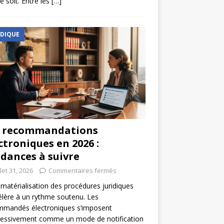
e soit. Entre les
[…]
IDIQUE
s recommandations
ctroniques en 2026 :
dances à suivre
llet 31, 2026
Commentaires fermés
matérialisation des procédures juridiques
élère à un rythme soutenu. Les
mmandés électroniques s’imposent
ressivement comme un mode de notification