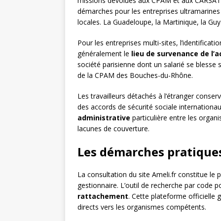
missions dévolues aux CPAM et aux CARSAT e
démarches pour les entreprises ultramarines 
locales. La Guadeloupe, la Martinique, la G
Pour les entreprises multi-sites, l’identificat
généralement le
lieu de survenance de l’a
société parisienne dont un salarié se blesse s
de la CPAM des Bouches-du-Rhône.
Les travailleurs détachés à l’étranger conser
des accords de sécurité sociale internationa
administrative
particulière entre les organ
lacunes de couverture.
Les démarches pratiques
La consultation du site Ameli.fr constitue le 
gestionnaire. L’outil de recherche par code p
rattachement
. Cette plateforme officielle 
directs vers les organismes compétents.