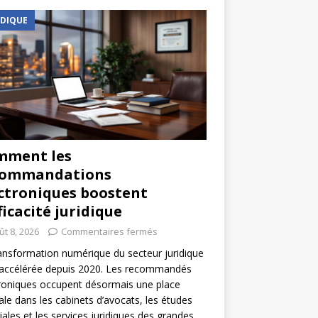
IDIQUE
mment les
commandations
ctroniques boostent
fficacité juridique
ût 8, 2026
Commentaires fermés
ansformation numérique du secteur juridique
 accélérée depuis 2020. Les recommandés
roniques occupent désormais une place
ale dans les cabinets d’avocats, les études
iales et les services juridiques des grandes