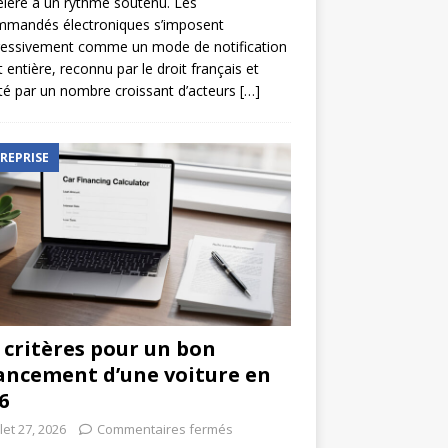
élère à un rythme soutenu. Les
mmandés électroniques s’imposent
ressivement comme un mode de notification
t entière, reconnu par le droit français et
é par un nombre croissant d’acteurs
[…]
REPRISE
 critères pour un bon
ancement d’une voiture en
6
llet 27, 2026
Commentaires fermés