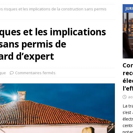
JUR
 risques et les implications de la construction sans permis
ques et les implications
 sans permis de
ard d’expert
Co
re
ique
Commentaires fermés
éle
l’e
ao
La tr
s’est
élect
centr
notar