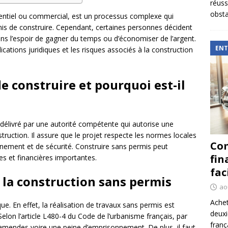
réuss
obsta
identiel ou commercial, est un processus complexe qui
mis de construire. Cependant, certaines personnes décident
ns l’espoir de gagner du temps ou d’économiser de l’argent.
ENT
lications juridiques et les risques associés à la construction
e construire et pourquoi est-il
élivré par une autorité compétente qui autorise une
ruction. Il assure que le projet respecte les normes locales
Com
onnement et de sécurité. Construire sans permis peut
fin
es et financières importantes.
fac
à la construction sans permis
ao
Achet
ue. En effet, la réalisation de travaux sans permis est
deux
 Selon l’article L480-4 du Code de l’urbanisme français, par
franç
 amendes voire une peine d’emprisonnement. De plus, il faut