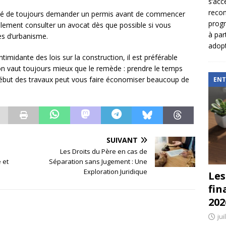
s’acc
reco
ndé de toujours demander un permis avant de commencer
prog
galement consulter un avocat dès que possible si vous
à par
es d’urbanisme.
adopt
imidante des lois sur la construction, il est préférable
tion vaut toujours mieux que le remède : prendre le temps
début des travaux peut vous faire économiser beaucoup de
ENT
SUIVANT
Les Droits du Père en cas de
 et
Séparation sans Jugement : Une
Exploration Juridique
Les
fin
202
jui