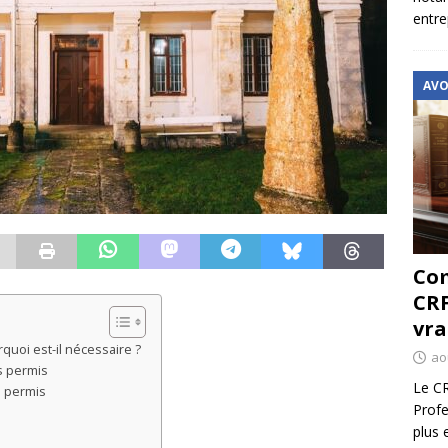
entre
AVO
Com
CRF
vra
quoi est-il nécessaire ?
ao
s permis
Le CR
s permis
Profe
plus 