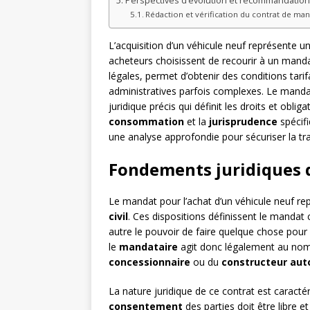
Perspectives d’évolution et recommandation
Rédaction et vérification du contrat de ma
L’acquisition d’un véhicule neuf représente 
acheteurs choisissent de recourir à un manda
légales, permet d’obtenir des conditions tar
administratives parfois complexes. Le mandat 
juridique précis qui définit les droits et oblig
consommation
et la
jurisprudence
spécifi
une analyse approfondie pour sécuriser la tran
Fondements juridiques 
Le mandat pour l’achat d’un véhicule neuf rep
civil
. Ces dispositions définissent le manda
autre le pouvoir de faire quelque chose pou
le
mandataire
agit donc légalement au nom
concessionnaire
ou du
constructeur aut
La nature juridique de ce contrat est caract
consentement
des parties doit être libre 