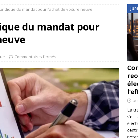
JUR
uridique du mandat pour l’achat de voiture neuve
ique du mandat pour
 neuve
que
Commentaires fermés
Co
re
éle
l’e
ao
La tr
s’est
élect
centr
notar