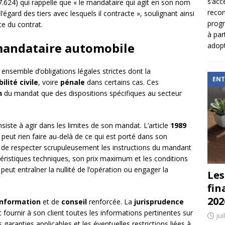
s’acc
.624) qui rappelle que « le mandataire qui agit en son nom
reco
égard des tiers avec lesquels il contracte », soulignant ainsi
prog
te du contrat.
à par
 mandataire automobile
adopt
nsemble d’obligations légales strictes dont la
ENT
ilité civile
, voire
pénale
dans certains cas. Ces
n
du mandat que des dispositions spécifiques au secteur
iste à agir dans les limites de son mandat. L’article
1989
peut rien faire au-delà de ce qui est porté dans son
 de respecter scrupuleusement les instructions du mandant
éristiques techniques, son prix maximum et les conditions
eut entraîner la nullité de l’opération ou engager la
Les
fin
202
information
et de
conseil
renforcée. La
jurisprudence
t fournir à son client toutes les informations pertinentes sur
jui
es garanties applicables et les éventuelles restrictions liées à