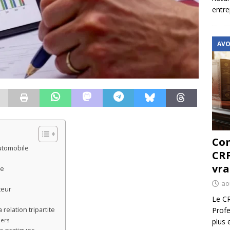
entre
AVO
Com
utomobile
CRF
vra
le
ao
teur
Le CR
relation tripartite
Profe
iers
plus 