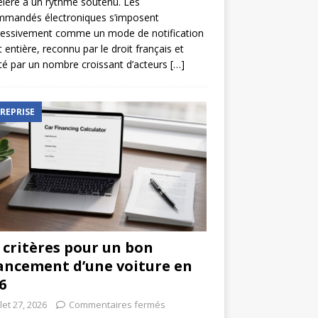
élère à un rythme soutenu. Les
mmandés électroniques s’imposent
ressivement comme un mode de notification
t entière, reconnu par le droit français et
é par un nombre croissant d’acteurs
[…]
REPRISE
 critères pour un bon
ancement d’une voiture en
6
llet 27, 2026
Commentaires fermés