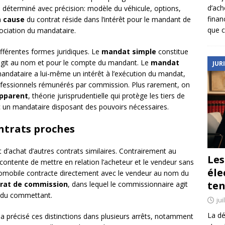
d’ach
 déterminé avec précision: modèle du véhicule, options,
finan
a
cause
du contrat réside dans l’intérêt pour le mandant de
que c
gociation du mandataire.
fférentes formes juridiques. Le
mandat simple
constitue
 agit au nom et pour le compte du mandant. Le
mandat
JUR
mandataire a lui-même un intérêt à l’exécution du mandat,
fessionnels rémunérés par commission. Plus rarement, on
pparent
, théorie jurisprudentielle qui protège les tiers de
c un mandataire disposant des pouvoirs nécessaires.
ontrats proches
t d’achat d’autres contrats similaires. Contrairement au
Le
e contente de mettre en relation l’acheteur et le vendeur sans
éle
tomobile contracte directement avec le vendeur au nom du
ten
rat de commission
, dans lequel le commissionnaire agit
 du commettant.
jui
La dé
a précisé ces distinctions dans plusieurs arrêts, notamment