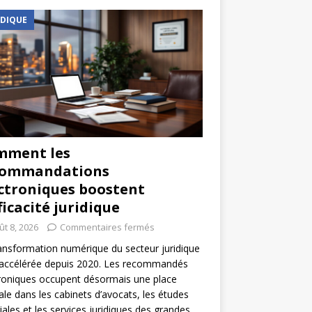
IDIQUE
mment les
commandations
ctroniques boostent
fficacité juridique
ût 8, 2026
Commentaires fermés
ansformation numérique du secteur juridique
 accélérée depuis 2020. Les recommandés
roniques occupent désormais une place
ale dans les cabinets d’avocats, les études
iales et les services juridiques des grandes