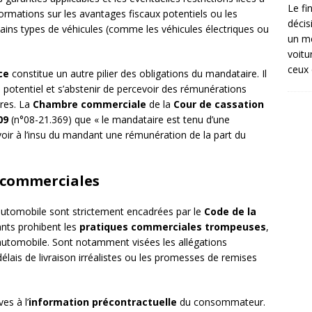
Le fi
formations sur les avantages fiscaux potentiels ou les
décis
tains types de véhicules (comme les véhicules électriques ou
un mé
voitu
ceux 
ce
constitue un autre pilier des obligations du mandataire. Il
s potentiel et s’abstenir de percevoir des rémunérations
res. La
Chambre commerciale
de la
Cour de cassation
09
(n°08-21.369) que « le mandataire est tenu d’une
evoir à l’insu du mandant une rémunération de la part du
 commerciales
utomobile sont strictement encadrées par le
Code de la
ants prohibent les
pratiques commerciales trompeuses
,
 automobile. Sont notamment visées les allégations
délais de livraison irréalistes ou les promesses de remises
es à l’
information précontractuelle
du consommateur.