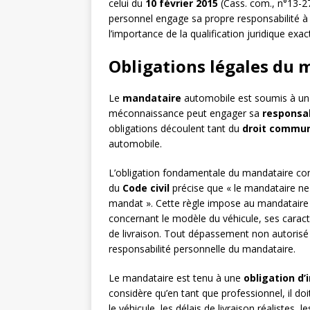
celui du
10 février 2015
(Cass. com., n°13-27
personnel engage sa propre responsabilité à l’
l’importance de la qualification juridique exac
Obligations légales du
Le
mandataire
automobile est soumis à un e
méconnaissance peut engager sa
responsab
obligations découlent tant du
droit commu
automobile.
L’obligation fondamentale du mandataire cons
du
Code civil
précise que « le mandataire ne 
mandat ». Cette règle impose au mandataire
concernant le modèle du véhicule, ses caract
de livraison. Tout dépassement non autorisé p
responsabilité personnelle du mandataire.
Le mandataire est tenu à une
obligation d’
considère qu’en tant que professionnel, il doi
le véhicule, les délais de livraison réalistes, l