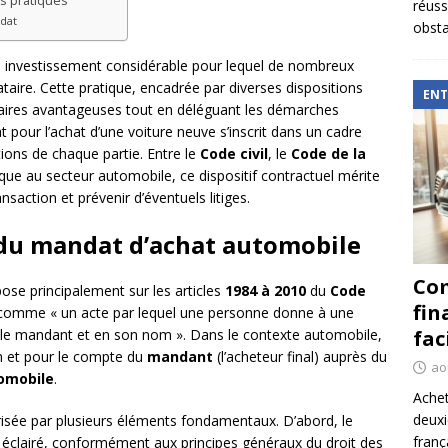
s pratiques
réuss
ndat
obsta
un investissement considérable pour lequel de nombreux
taire. Cette pratique, encadrée par diverses dispositions
ENT
ifaires avantageuses tout en déléguant les démarches
pour l’achat d’une voiture neuve s’inscrit dans un cadre
ations de chaque partie. Entre le
Code civil
, le
Code de la
que au secteur automobile, ce dispositif contractuel mérite
saction et prévenir d’éventuels litiges.
du mandat d’achat automobile
Com
ose principalement sur les articles
1984 à 2010
du
Code
fin
t comme « un acte par lequel une personne donne à une
fac
r le mandant et en son nom ». Dans le contexte automobile,
 et pour le compte du
mandant
(l’acheteur final) auprès du
ao
omobile
.
Achet
deux
érisée par plusieurs éléments fondamentaux. D’abord, le
franç
et éclairé, conformément aux principes généraux du droit des