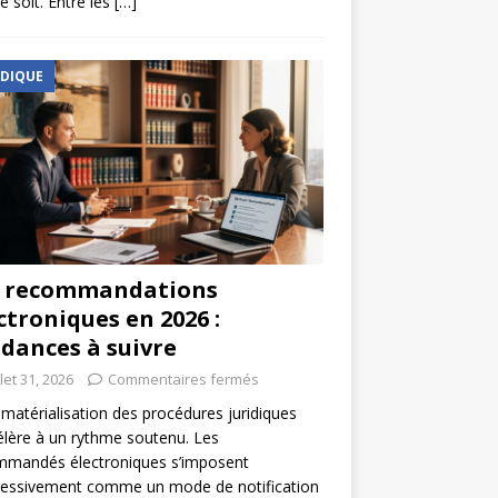
e soit. Entre les
[…]
IDIQUE
s recommandations
ctroniques en 2026 :
dances à suivre
llet 31, 2026
Commentaires fermés
matérialisation des procédures juridiques
élère à un rythme soutenu. Les
mmandés électroniques s’imposent
ressivement comme un mode de notification