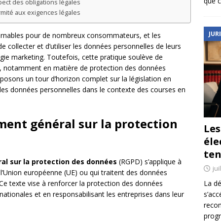
que c
ect des obligations légales
rmité aux exigences légales
JUR
ournables pour de nombreux consommateurs, et les
e collecter et d’utiliser les données personnelles de leurs
tégie marketing. Toutefois, cette pratique soulève de
s, notamment en matière de protection des données
posons un tour d’horizon complet sur la législation en
on des données personnelles dans le contexte des courses en
ement général sur la protection
Le
éle
ten
l sur la protection des données
(RGPD) s’applique à
jui
e l’Union européenne (UE) ou qui traitent des données
La dé
 Ce texte vise à renforcer la protection des données
s’acc
nationales et en responsabilisant les entreprises dans leur
reco
prog