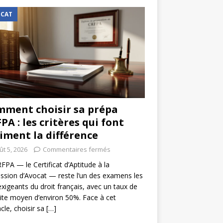
CAT
ment choisir sa prépa
PA : les critères qui font
iment la différence
ût 5, 2026
Commentaires fermés
FPA — le Certificat d’Aptitude à la
ssion d’Avocat — reste l’un des examens les
exigeants du droit français, avec un taux de
ite moyen d’environ 50%. Face à cet
cle, choisir sa
[…]