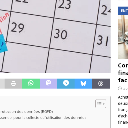
ENT
Com
fin
fac
ao
Achet
deux
franç
a protection des données (RGPD)
d’ach
ntiel pour la collecte et l’utilisation des données
finan