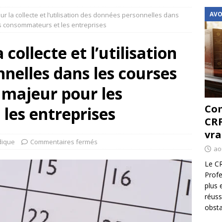
AVO
sur la collecte et l’utilisation des données personnelles dans
es consommateurs et les entreprises
 collecte et l’utilisation
nelles dans les courses
u majeur pour les
Com
les entreprises
CRF
vra
dique
Commentaires fermés
ao
Le CR
Profe
plus 
réuss
obsta