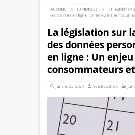
ACCUEIL
JURIDIQUE
La législation 
les courses en ligne : Un enjeu majeur pour l
La législation sur la
des données person
en ligne : Un enje
consommateurs et 
janvier 25, 2024
Noa Boucheix
Juri