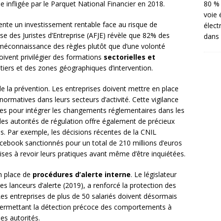
 infligée par le Parquet National Financier en 2018.
80 % 
voie 
nte un investissement rentable face au risque de
élect
se des Juristes d’Entreprise (AFJE) révèle que 82% des
dans 
 méconnaissance des règles plutôt que d’une volonté
doivent privilégier des formations
sectorielles et
tiers et des zones géographiques d’intervention.
de la prévention. Les entreprises doivent mettre en place
ormatives dans leurs secteurs d’activité. Cette vigilance
ales pour intégrer les changements réglementaires dans les
des autorités de régulation offre également de précieux
. Par exemple, les décisions récentes de la CNIL
ebook sanctionnés pour un total de 210 millions d’euros
es à revoir leurs pratiques avant même d’être inquiétées.
n place de
procédures d’alerte interne
. Le législateur
les lanceurs d’alerte (2019), a renforcé la protection des
Les entreprises de plus de 50 salariés doivent désormais
permettant la détection précoce des comportements à
des autorités.