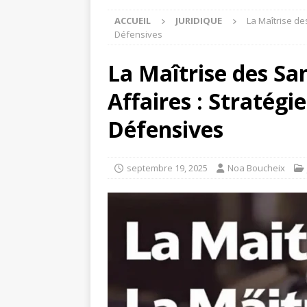
ACCUEIL
JURIDIQUE
La Maîtrise de
Défensives
La Maîtrise des Sa
Affaires : Stratégi
Défensives
septembre 19, 2025
Noa Boucheix