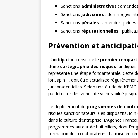
Sanctions
administratives
: amendes,
Sanctions
judiciaires
: dommages-intérê
Sanctions
pénales
: amendes, peines 
Sanctions
réputationnelles
: publica
Prévention et anticipat
L’anticipation constitue le
premier rempart
d’une
cartographie des risques
juridiques 
représente une étape fondamentale. Cette dé
loi Sapin II, doit être actualisée régulièreme
jurisprudentielles. Selon une étude de KPMG 
pu détecter des zones de vulnérabilité jusqu’
Le déploiement de
programmes de confo
risques sanctionnateurs. Ces dispositifs, loin
dans la culture d’entreprise. L’Agence Franç
programmes autour de huit piliers, dont l’enga
formation des collaborateurs. La mise en œuv