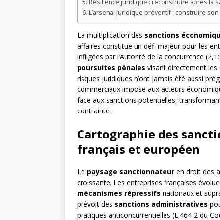
Résilience juridique : reconstruire après la s
L’arsenal juridique préventif : construire son
La multiplication des
sanctions économiq
affaires constitue un défi majeur pour les e
infligées par l’Autorité de la concurrence (2,
poursuites pénales
visant directement les 
risques juridiques n’ont jamais été aussi pr
commerciaux impose aux acteurs économique
face aux sanctions potentielles, transforman
contrainte.
Cartographie des sanctio
français et européen
Le
paysage sanctionnateur
en droit des a
croissante. Les entreprises françaises évol
mécanismes répressifs
nationaux et supra
prévoit des
sanctions administratives
pou
pratiques anticoncurrentielles (L.464-2 du 