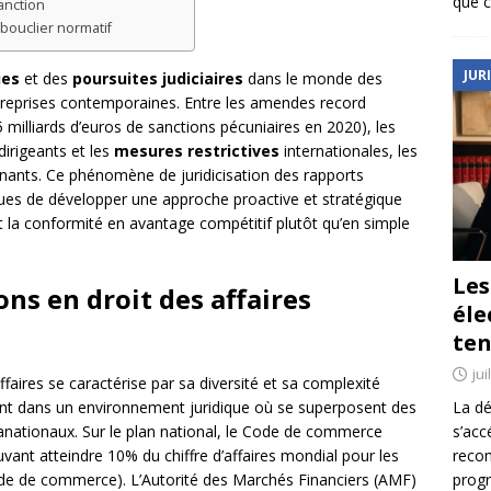
que c
anction
 bouclier normatif
JUR
ues
et des
poursuites judiciaires
dans le monde des
ntreprises contemporaines. Entre les amendes record
15 milliards d’euros de sanctions pécuniaires en 2020), les
dirigeants et les
mesures restrictives
internationales, les
égnants. Ce phénomène de juridicisation des rapports
s de développer une approche proactive et stratégique
t la conformité en avantage compétitif plutôt qu’en simple
Le
ns en droit des affaires
éle
ten
jui
ffaires se caractérise par sa diversité et sa complexité
La dé
uent dans un environnement juridique où se superposent des
s’acc
nationaux. Sur le plan national, le Code de commerce
reco
vant atteindre 10% du chiffre d’affaires mondial pour les
prog
Code de commerce). L’Autorité des Marchés Financiers (AMF)