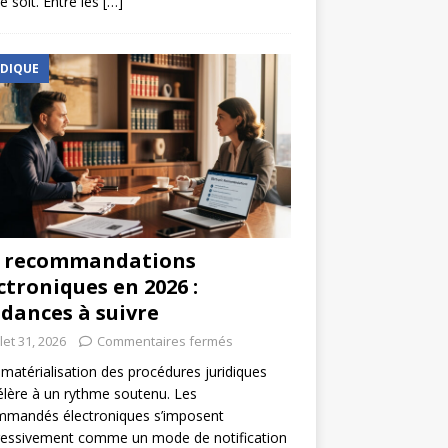
e soit. Entre les
[…]
IDIQUE
s recommandations
ctroniques en 2026 :
dances à suivre
llet 31, 2026
Commentaires fermés
matérialisation des procédures juridiques
élère à un rythme soutenu. Les
mmandés électroniques s’imposent
ressivement comme un mode de notification