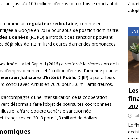
à par
 allant jusqu’à 100 millions d’euros ou dix fois le montant de
adopt
pose comme un
régulateur redoutable
, comme en
 infligée à Google en 2018 pour abus de position dominante.
ENT
 des Données
(RGPD) a introduit des sanctions pouvant
vec déjà plus de 1,2 milliard d’euros d’amendes prononcées
estimée. La loi Sapin II (2016) a renforcé la répression de la
s d’emprisonnement et 1 million d’euros d’amende pour les
nvention Judiciaire d’Intérêt Public
(CJIP) a par ailleurs
d conclu avec Airbus en 2020 pour 3,6 milliards d’euros.
Les
fin
s’accompagne d’une intensification de la coopération
euvent désormais faire l’objet de poursuites coordonnées
202
illustre l’affaire Société Générale sanctionnée
jui
t françaises en 2018 pour 1,3 milliard de dollars.
Le fi
onomiques
décis
un mé