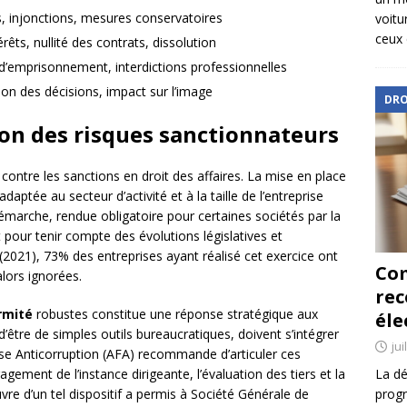
 injonctions, mesures conservatoires
voitu
ceux 
ts, nullité des contrats, dissolution
d’emprisonnement, interdictions professionnelles
tion des décisions, impact sur l’image
DRO
ion des risques sanctionnateurs
contre les sanctions en droit des affaires. La mise en place
adaptée au secteur d’activité et à la taille de l’entreprise
marche, rendue obligatoire pour certaines sociétés par la
nt pour tenir compte des évolutions législatives et
(2021), 73% des entreprises ayant réalisé cet exercice ont
Com
alors ignorées.
re
rmité
robustes constitue une réponse stratégique aux
éle
 d’être de simples outils bureaucratiques, doivent s’intégrer
jui
aise Anticorruption (AFA) recommande d’articuler ces
gement de l’instance dirigeante, l’évaluation des tiers et la
La dé
re d’un tel dispositif a permis à Société Générale de
progr