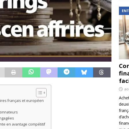
ENT
Com
fin
fac
ao
Achet
ires français et européen
deux
franç
tionnateurs
d’ach
engagées
finan
inte en avantage compétitif