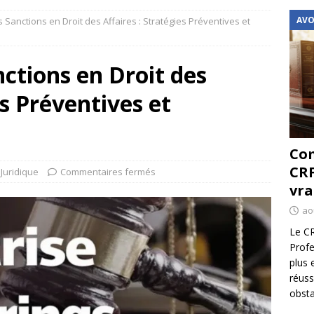
AVO
s Sanctions en Droit des Affaires : Stratégies Préventives et
nctions en Droit des
es Préventives et
Com
CRF
Juridique
Commentaires fermés
vra
ao
Le CR
Profe
plus 
réuss
obsta