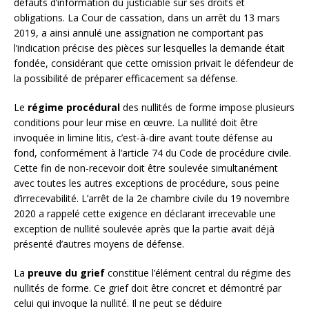
défauts d’information du justiciable sur ses droits et
obligations. La Cour de cassation, dans un arrêt du 13 mars
2019, a ainsi annulé une assignation ne comportant pas
l’indication précise des pièces sur lesquelles la demande était
fondée, considérant que cette omission privait le défendeur de
la possibilité de préparer efficacement sa défense.
Le
régime procédural
des nullités de forme impose plusieurs
conditions pour leur mise en œuvre. La nullité doit être
invoquée in limine litis, c’est-à-dire avant toute défense au
fond, conformément à l’article 74 du Code de procédure civile.
Cette fin de non-recevoir doit être soulevée simultanément
avec toutes les autres exceptions de procédure, sous peine
d’irrecevabilité. L’arrêt de la 2e chambre civile du 19 novembre
2020 a rappelé cette exigence en déclarant irrecevable une
exception de nullité soulevée après que la partie avait déjà
présenté d’autres moyens de défense.
La
preuve du grief
constitue l’élément central du régime des
nullités de forme. Ce grief doit être concret et démontré par
celui qui invoque la nullité. Il ne peut se déduire