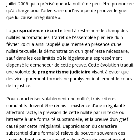
juillet 2006 qui a précisé que « la nullité ne peut être prononcée
qu’à charge pour l’adversaire qui l’invoque de prouver le grief
que lui cause l’irrégularité ».
La
jurisprudence récente
tend à restreindre le champ des
nullités automatiques. L’arrêt de l’Assemblée plénière du 5
février 2021 a ainsi rappelé que même en présence d’une
nullité textuelle, la démonstration d’un grief reste nécessaire,
sauf dans les cas limités où le législateur a expressément
dispensé le demandeur de cette preuve. Cette évolution traduit
une volonté de
pragmatisme judiciaire
visant à éviter que
des vices purement formels ne paralysent inutilement le cours
de la justice.
Pour caractériser valablement une nullité, trois critères
cumulatifs doivent être réunis : l’existence d’une irrégularité
affectant l’acte, la prévision de cette nullité par un texte ou
l’atteinte à une formalité substantielle, et la preuve d’un grief
causé par cette irrégularité. L’appréciation du caractère
substantiel d’une formalité relève du pouvoir souverain des
juges du fond, sous le contrôle de la Cour de cassation qui