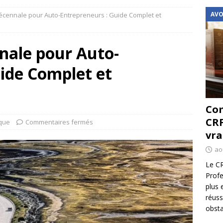
AVO
écennale pour Auto-Entrepreneurs : Guide Complet et
nale pour Auto-
ide Complet et
Com
CRF
ique
Commentaires fermés
vra
ao
Le CR
Profe
plus 
réuss
obsta