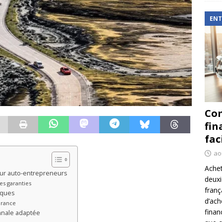
ENT
Com
fin
fac
ao
Achet
ur auto-entrepreneurs
deux
es garanties
franç
iques
d’ach
urance
finan
nnale adaptée