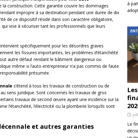
à par
e la construction. Cette garantie couvre les dommages
adopt
 rendant impropre à sa destination pendant une durée de dix
ité de ce dispositif réside dans son caractère obligatoire,
 qui vise à sécuriser tant les professionnels que leurs
ENT
 intervient spécifiquement pour les désordres graves
ennent les fissures importantes, les problèmes d’étanchéité
tout autre défaut rendant le bâtiment dangereux ou
pplique même si l’auto-entrepreneur n’a pas commis de faute
 responsabilité présumée.
nnale
s’étend à tous les travaux de construction ou de
Les
u sens juridique. Sont concernés les travaux de gros
fin
ertains travaux de second œuvre ayant une incidence sur la
202
e l’étanchéité, l’électricité ou la plomberie lorsqu’ils sont
jui
Le fi
décennale et autres garanties
décis
un mé