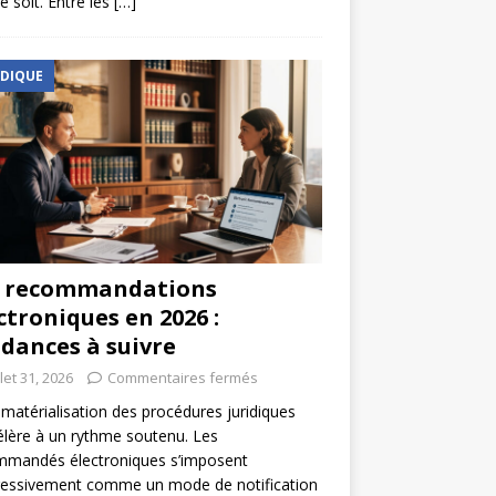
e soit. Entre les
[…]
IDIQUE
s recommandations
ctroniques en 2026 :
dances à suivre
llet 31, 2026
Commentaires fermés
matérialisation des procédures juridiques
élère à un rythme soutenu. Les
mmandés électroniques s’imposent
ressivement comme un mode de notification