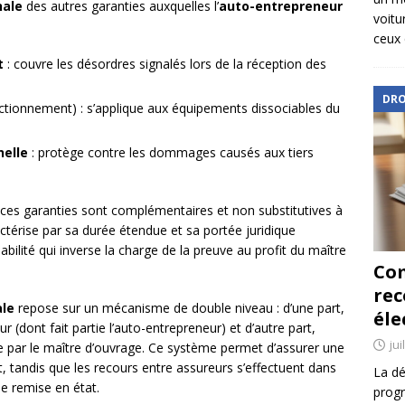
nale
des autres garanties auxquelles l’
auto-entrepreneur
voitu
ceux 
t
: couvre les désordres signalés lors de la réception des
DRO
tionnement) : s’applique aux équipements dissociables du
nelle
: protège contre les dommages causés aux tiers
es garanties sont complémentaires et non substitutives à
ctérise par sa durée étendue et sa portée juridique
ilité qui inverse la charge de la preuve au profit du maître
Com
re
le
repose sur un mécanisme de double niveau : d’une part,
éle
r (dont fait partie l’auto-entrepreneur) et d’autre part,
jui
e par le maître d’ouvrage. Ce système permet d’assurer une
t, tandis que les recours entre assureurs s’effectuent dans
La dé
e remise en état.
progr