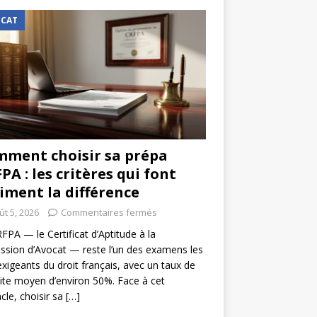
CAT
ment choisir sa prépa
PA : les critères qui font
iment la différence
ût 5, 2026
Commentaires fermés
FPA — le Certificat d’Aptitude à la
ssion d’Avocat — reste l’un des examens les
exigeants du droit français, avec un taux de
ite moyen d’environ 50%. Face à cet
cle, choisir sa
[…]