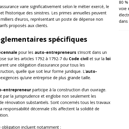
80 % 
 assurance varie significativement selon le métier exercé, le
voie 
e et l’historique des sinistres. Les primes annuelles peuvent
élect
s milliers d’euros, représentant un poste de dépense non
dans 
tarifs proposés aux clients.
églementaires spécifiques
écennale
pour les
auto-entrepreneurs
s’inscrit dans un
pose sur les articles 1792 à 1792-7 du
Code civil
et sur la
loi
urent une obligation d’assurance pour tous les
uction, quelle que soit leur forme juridique. L’
auto-
igences qu’une entreprise de plus grande taille.
o-entrepreneur
participe à la construction d’un ouvrage.
t par la jurisprudence et englobe non seulement les
de rénovation substantiels. Sont concernés tous les travaux
 responsabilité décennale s’ils affectent la solidité de
tion.
e obligation incluent notamment :