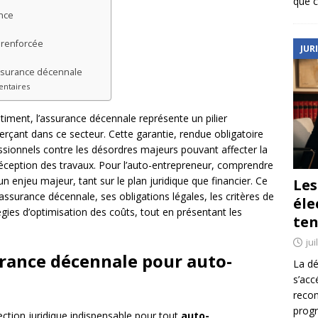
que c
ance
e renforcée
JUR
assurance décennale
entaires
timent, l’assurance décennale représente un pilier
rçant dans ce secteur. Cette garantie, rendue obligatoire
essionnels contre les désordres majeurs pouvant affecter la
réception des travaux. Pour l’auto-entrepreneur, comprendre
un enjeu majeur, tant sur le plan juridique que financier. Ce
Le
assurance décennale, ses obligations légales, les critères de
éle
égies d’optimisation des coûts, tout en présentant les
ten
jui
rance décennale pour auto-
La dé
s’acc
reco
prog
ction juridique indispensable pour tout
auto-