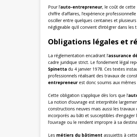
Pour l’
auto-entrepreneur
, le coût de cette
chiffre d’affaires, l’expérience professionnell
osciller entre quelques centaines et plusieur
négligeable qu’il convient d’intégrer dans les 
Obligations légales et r
La réglementation encadrant l’
assurance d
cadre juridique strict. Le fondement légal re
Spinetta
du 4 janvier 1978. Ces textes insta
professionnels réalisant des travaux de constr
entrepreneur
est donc soumis aux mêmes ex
Cette obligation s’applique dès lors que l’
aut
La notion d’ouvrage est interprétée largemen
constructions neuves mais aussi les travaux 
incorporés au bâti et susceptibles d’engager la
l’ouvrage ou le rendent impropre à sa destina
Les
métiers du bâtiment
assujettis à cett