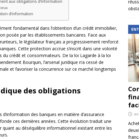
ent aux obligations d’information
réuss
tieux
obsta
ation d’information
ément fondamental dans l’obtention d’un crédit immobilier,
ENT
non posée par les établissements bancaires. Face aux
runteurs, le législateur français a progressivement renforcé
banques. Cette protection accrue s’inscrit dans une volonté
ls du crédit et consommateurs. De la loi Lagarde à la loi
endement Bourquin, l’arsenal juridique n’a cessé de
imale et favoriser la concurrence sur ce marché longtemps
Com
idique des obligations
fin
fac
ao
ons d’information des banques en matière d’assurance
de ces dernières années. Cette évolution traduit une
Achet
r quant au déséquilibre informationnel existant entre les
deux
urs.
franç