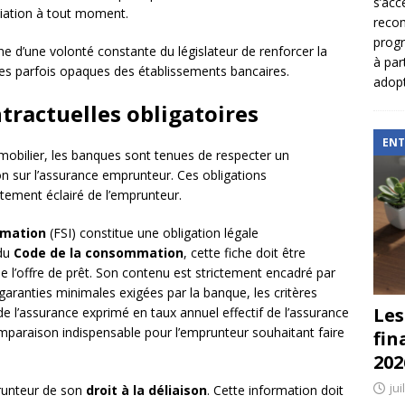
s’acc
iliation à tout moment.
reco
prog
ne d’une volonté constante du législateur de renforcer la
à par
es parfois opaques des établissements bancaires.
adopt
tractuelles obligatoires
ENT
mmobilier, les banques sont tenues de respecter un
n sur l’assurance emprunteur. Ces obligations
ntement éclairé de l’emprunteur.
rmation
(FSI) constitue une obligation légale
 du
Code de la consommation
, cette fiche doit être
l’offre de prêt. Son contenu est strictement encadré par
es garanties minimales exigées par la banque, les critères
Les
 de l’assurance exprimé en taux annuel effectif de l’assurance
omparaison indispensable pour l’emprunteur souhaitant faire
fin
202
jui
prunteur de son
droit à la déliaison
. Cette information doit