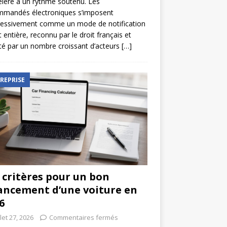
élère à un rythme soutenu. Les
mmandés électroniques s’imposent
ressivement comme un mode de notification
t entière, reconnu par le droit français et
é par un nombre croissant d’acteurs
[…]
REPRISE
 critères pour un bon
ancement d’une voiture en
6
llet 27, 2026
Commentaires fermés