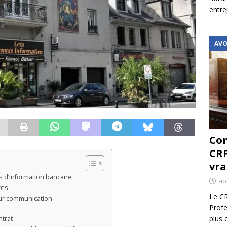
entre
AVO
Com
CRF
vra
s d’information bancaire
ao
res
Le CR
eur communication
Profe
plus 
ntrat