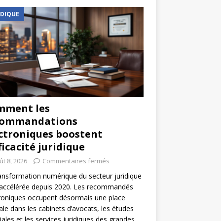
IDIQUE
mment les
commandations
ctroniques boostent
fficacité juridique
ût 8, 2026
Commentaires fermés
ansformation numérique du secteur juridique
 accélérée depuis 2020. Les recommandés
roniques occupent désormais une place
ale dans les cabinets d’avocats, les études
iales et les services juridiques des grandes