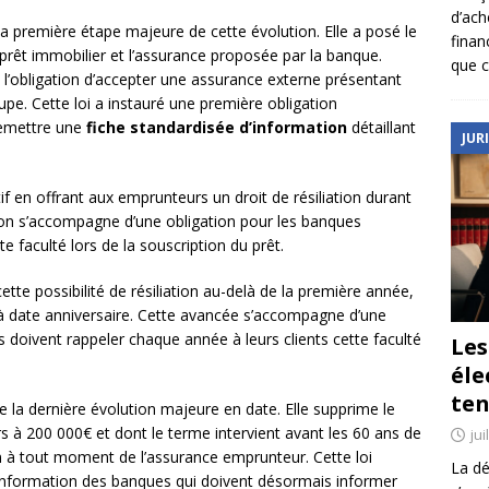
d’ach
 la première étape majeure de cette évolution. Elle a posé le
finan
 prêt immobilier et l’assurance proposée par la banque.
que c
l’obligation d’accepter une assurance externe présentant
upe. Cette loi a instauré une première obligation
remettre une
fiche standardisée d’information
détaillant
JUR
f en offrant aux emprunteurs un droit de résiliation durant
tion s’accompagne d’une obligation pour les banques
e faculté lors de la souscription du prêt.
tte possibilité de résiliation au-delà de la première année,
e à date anniversaire. Cette avancée s’accompagne d’une
s doivent rappeler chaque année à leurs clients cette faculté
Le
éle
ten
 la dernière évolution majeure en date. Elle supprime le
rs à 200 000€ et dont le terme intervient avant les 60 ans de
jui
ion à tout moment de l’assurance emprunteur. Cette loi
La dé
’information des banques qui doivent désormais informer