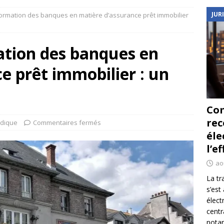
JUR
formation des banques en matière d’assurance prêt immobilier
ation des banques en
e prêt immobilier : un
Co
re
idique
Commentaires fermés
éle
l’e
ao
La tr
s’est
élect
centr
notar