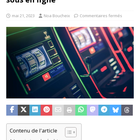
mai 21, 2023
Noa Boucheix
Commentaires fermés
Contenu de l'article