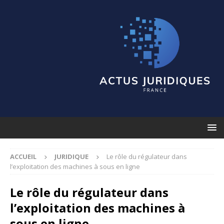
ACCUEIL
JURIDIQUE
Le rôle du régulateur dans
l’exploitation des machines à sous en ligne
Le rôle du régulateur dans
l’exploitation des machines à
sous en ligne