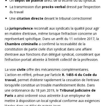
Un
dépôt de plainte
direct de la victime ou du syndicat
La transmission d’un
procès-verbal
dressé par l’inspection
du travail
Une
citation directe
devant le tribunal correctionnel
La
jurisprudence
reconnaît aux syndicats la qualité pour agir
en matière d’entrave, même lorsque l’infraction concerne un
représentant spécifique. Dans un arrêt du 11 octobre 2017, la
Chambre criminelle
a confirmé la recevabilité de la
constitution de partie civile d’un syndicat dans une affaire
d’entrave aux fonctions d’un délégué syndical, considérant que
l’infraction portait atteinte à l’intérêt collectif de la profession.
La voie
civile
offre des mécanismes complémentaires.
L’action en référé, prévue par l’article
R. 1455-6 du Code du
travail
, permet d’obtenir rapidement la cessation de l’entrave
lorsqu’elle constitue un trouble manifestement illicite. Dans
une ordonnance du 18 juin 2019, le
Tribunal judiciaire de
Paris
a ainsi ordonné sous astreinte à un employeur de
mettre à disposition un local syndical conforme aux exigences
légales dans un délai de quinze jours.