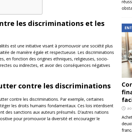
réuss
obsta
ntre les discriminations et les
ENT
alités est une initiative visant à promouvoir une société plus
raitée de manière égale et respectueuse. Les discriminations
, en fonction des origines ethniques, religieuses, socio-
rectes ou indirectes, et avoir des conséquences négatives
.
Com
lutter contre les discriminations
fin
fac
à lutter contre les discriminations. Par exemple, certaines
otéger les droits humains fondamentaux. Ces lois interdisent
ao
ent des sanctions aux auteurs présumés. D’autres nations
Achet
sitive pour promouvoir la diversité et encourager le
deux
franç