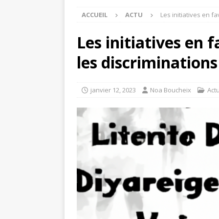
ACCUEIL
ACTU
Les initiatives en fa
Les initiatives en 
les discriminations 
janvier 12, 2023
Noa Boucheix
Act