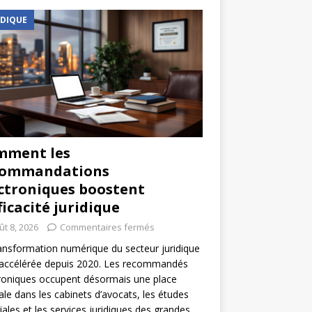
IDIQUE
mment les
commandations
ctroniques boostent
fficacité juridique
ût 8, 2026
Commentaires fermés
ansformation numérique du secteur juridique
 accélérée depuis 2020. Les recommandés
roniques occupent désormais une place
ale dans les cabinets d’avocats, les études
iales et les services juridiques des grandes