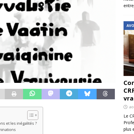
entre
AVO
Com
CRF
vra
ao
Le CR
Profe
ns et les inégalités ?
plus 
iminations