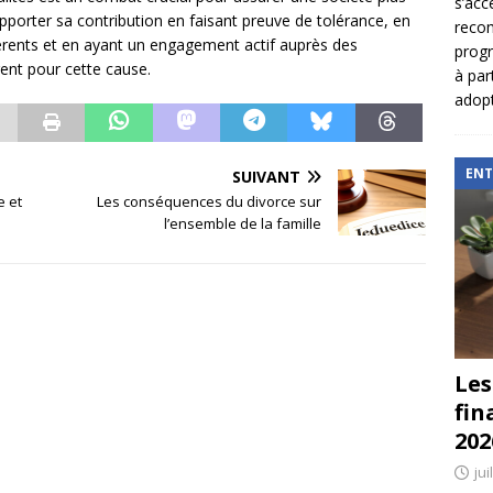
s’acc
pporter sa contribution en faisant preuve de tolérance, en
reco
férents et en ayant un engagement actif auprès des
prog
rent pour cette cause.
à par
adopt
ENT
SUIVANT
e et
Les conséquences du divorce sur
l’ensemble de la famille
Les
fin
202
jui