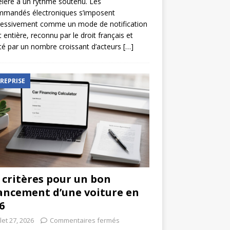
élère à un rythme soutenu. Les
mmandés électroniques s’imposent
ressivement comme un mode de notification
t entière, reconnu par le droit français et
é par un nombre croissant d’acteurs
[…]
REPRISE
 critères pour un bon
ancement d’une voiture en
6
llet 27, 2026
Commentaires fermés