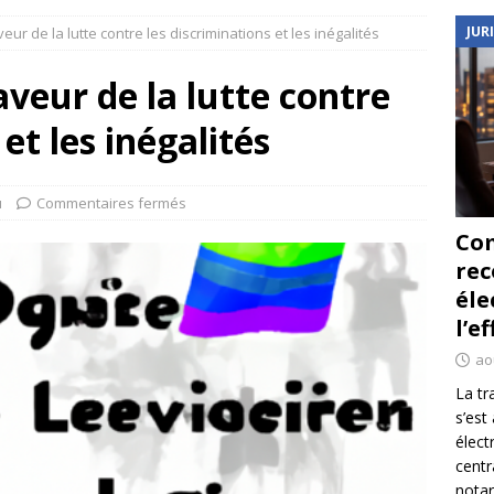
JUR
veur de la lutte contre les discriminations et les inégalités
faveur de la lutte contre
et les inégalités
u
Commentaires fermés
Co
re
éle
l’e
ao
La tr
s’est
élect
centr
notar