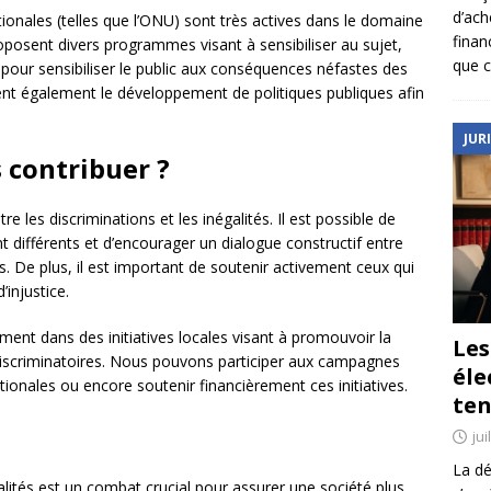
d’ach
ionales (telles que l’ONU) sont très actives dans le domaine
finan
proposent divers programmes visant à sensibiliser au sujet,
que c
ur sensibiliser le public aux conséquences néfastes des
ent également le développement de politiques publiques afin
JUR
contribuer ?
re les discriminations et les inégalités. Il est possible de
t différents et d’encourager un dialogue constructif entre
. De plus, il est important de soutenir activement ceux qui
injustice.
nt dans des initiatives locales visant à promouvoir la
Le
 discriminatoires. Nous pouvons participer aux campagnes
éle
ionales ou encore soutenir financièrement ces initiatives.
ten
jui
La dé
galités est un combat crucial pour assurer une société plus