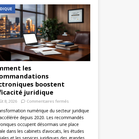
IDIQUE
mment les
commandations
ctroniques boostent
fficacité juridique
ût 8, 2026
Commentaires fermés
ansformation numérique du secteur juridique
 accélérée depuis 2020. Les recommandés
roniques occupent désormais une place
ale dans les cabinets d’avocats, les études
iales et les services juridiques des grandes