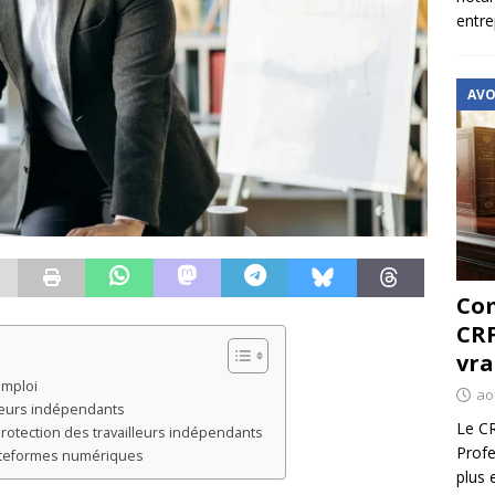
entre
AVO
Com
CRF
vra
emploi
ao
lleurs indépendants
Le CR
 protection des travailleurs indépendants
Profe
lateformes numériques
plus 