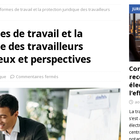
JUR
ormes de travail et la protection juridique des travailleurs
s de travail et la
e des travailleurs
eux et perspectives
Co
re
ique
Commentaires fermés
éle
l’e
ao
La tr
s’est
élect
centr
notar