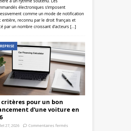
élère à un rythme soutenu. Les
mmandés électroniques s’imposent
ressivement comme un mode de notification
t entière, reconnu par le droit français et
é par un nombre croissant d’acteurs
[…]
REPRISE
 critères pour un bon
ancement d’une voiture en
6
llet 27, 2026
Commentaires fermés