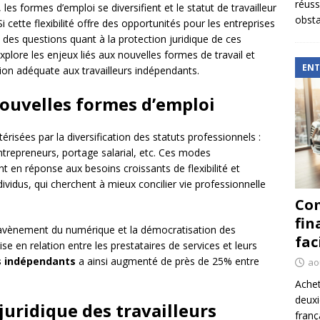
réuss
les formes d’emploi se diversifient et le statut de travailleur
obsta
 cette flexibilité offre des opportunités pour les entreprises
 des questions quant à la protection juridique de ces
plore les enjeux liés aux nouvelles formes de travail et
ENT
ion adéquate aux travailleurs indépendants.
ouvelles formes d’emploi
érisées par la diversification des statuts professionnels :
ntrepreneurs, portage salarial, etc. Ces modes
 en réponse aux besoins croissants de flexibilité et
ividus, qui cherchent à mieux concilier vie professionnelle
Com
fin
avènement du numérique et la démocratisation des
fac
ise en relation entre les prestataires de services et leurs
rs indépendants
a ainsi augmenté de près de 25% entre
ao
Achet
deux
 juridique des travailleurs
franç