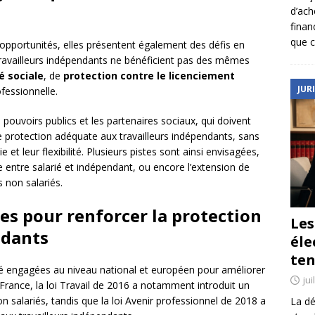
d’ach
finan
que c
 opportunités, elles présentent également des défis en
 travailleurs indépendants ne bénéficient pas des mêmes
é sociale
, de
protection contre le licenciement
JUR
fessionnelle.
 pouvoirs publics et les partenaires sociaux, qui doivent
ne protection adéquate aux travailleurs indépendants, sans
t leur flexibilité. Plusieurs pistes sont ainsi envisagées,
re entre salarié et indépendant, ou encore l’extension de
s non salariés.
ves pour renforcer la protection
Le
ndants
éle
ten
té engagées au niveau national et européen pour améliorer
jui
n France, la loi Travail de 2016 a notamment introduit un
on salariés, tandis que la loi Avenir professionnel de 2018 a
La dé