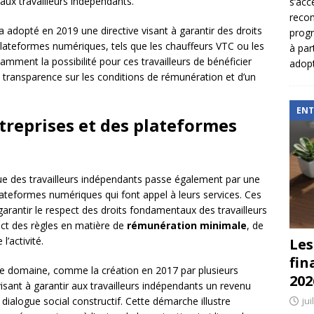
 aux travailleurs indépendants.
s’acc
reco
adopté en 2019 une directive visant à garantir des droits
prog
e plateformes numériques, tels que les chauffeurs VTC ou les
à par
tamment la possibilité pour ces travailleurs de bénéficier
adopt
la transparence sur les conditions de rémunération et d’un
ENT
treprises et des plateformes
dique des travailleurs indépendants passe également par une
lateformes numériques qui font appel à leurs services. Ces
 garantir le respect des droits fondamentaux des travailleurs
ect des règles en matière de
rémunération minimale
, de
l’activité.
Les
fin
s ce domaine, comme la création en 2017 par plusieurs
202
isant à garantir aux travailleurs indépendants un revenu
dialogue social constructif. Cette démarche illustre
jui