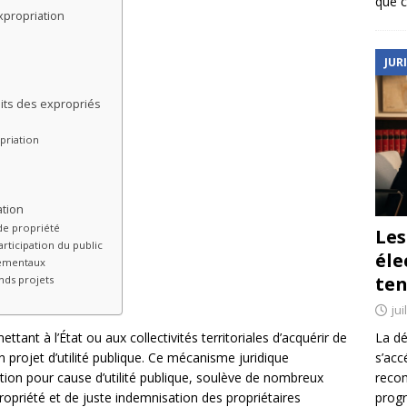
que c
xpropriation
JUR
oits des expropriés
priation
ation
 de propriété
Le
articipation du public
éle
nementaux
ten
nds projets
jui
La dé
tant à l’État ou aux collectivités territoriales d’acquérir de
s’acc
n projet d’utilité publique. Ce mécanisme juridique
reco
tion pour cause d’utilité publique, soulève de nombreux
prog
ropriété et de juste indemnisation des propriétaires