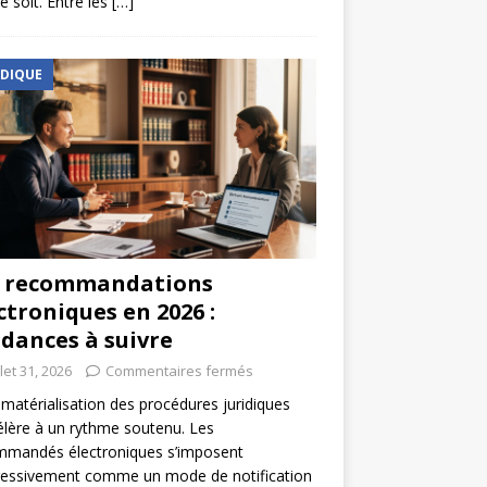
e soit. Entre les
[…]
IDIQUE
s recommandations
ctroniques en 2026 :
dances à suivre
llet 31, 2026
Commentaires fermés
matérialisation des procédures juridiques
élère à un rythme soutenu. Les
mmandés électroniques s’imposent
ressivement comme un mode de notification