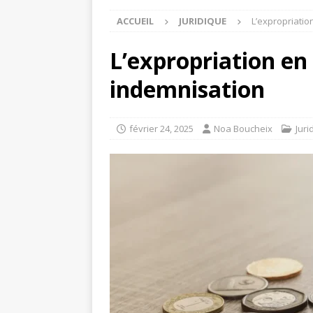
ACCUEIL
JURIDIQUE
L’expropriatio
L’expropriation en
indemnisation
février 24, 2025
Noa Boucheix
Juri