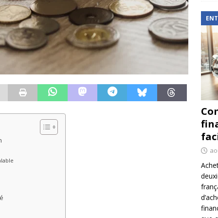
ENT
Com
fin
fac
n
ao
alable
Achet
deux
franç
d’ach
té
finan