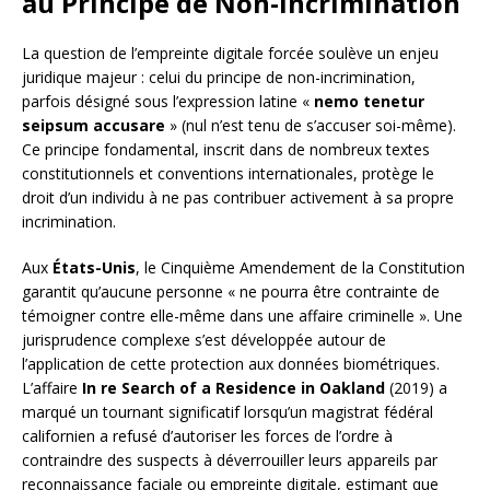
au Principe de Non-Incrimination
La question de l’empreinte digitale forcée soulève un enjeu
juridique majeur : celui du principe de non-incrimination,
parfois désigné sous l’expression latine «
nemo tenetur
seipsum accusare
» (nul n’est tenu de s’accuser soi-même).
Ce principe fondamental, inscrit dans de nombreux textes
constitutionnels et conventions internationales, protège le
droit d’un individu à ne pas contribuer activement à sa propre
incrimination.
Aux
États-Unis
, le Cinquième Amendement de la Constitution
garantit qu’aucune personne « ne pourra être contrainte de
témoigner contre elle-même dans une affaire criminelle ». Une
jurisprudence complexe s’est développée autour de
l’application de cette protection aux données biométriques.
L’affaire
In re Search of a Residence in Oakland
(2019) a
marqué un tournant significatif lorsqu’un magistrat fédéral
californien a refusé d’autoriser les forces de l’ordre à
contraindre des suspects à déverrouiller leurs appareils par
reconnaissance faciale ou empreinte digitale, estimant que