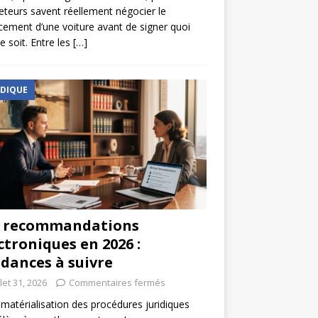
eteurs savent réellement négocier le
cement d’une voiture avant de signer quoi
e soit. Entre les
[…]
IDIQUE
s recommandations
ctroniques en 2026 :
dances à suivre
llet 31, 2026
Commentaires fermés
matérialisation des procédures juridiques