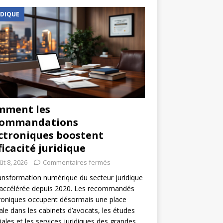
IDIQUE
mment les
commandations
ctroniques boostent
fficacité juridique
ût 8, 2026
Commentaires fermés
ansformation numérique du secteur juridique
 accélérée depuis 2020. Les recommandés
roniques occupent désormais une place
ale dans les cabinets d’avocats, les études
iales et les services juridiques des grandes