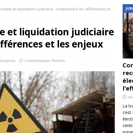
JUR
miable et liquidation judiciaire : comprendre les différences et
 et liquidation judiciaire
fférences et les enjeux
ntreprise
Commentaires fermés
Co
re
éle
l’e
ao
La tr
s’est
élect
centr
notar