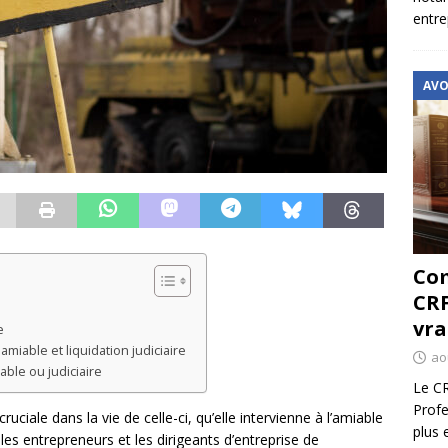
entre
AVO
Com
CRF
vra
e
amiable et liquidation judiciaire
ao
able ou judiciaire
Le CR
Profe
ruciale dans la vie de celle-ci, qu’elle intervienne à l’amiable
plus 
 les entrepreneurs et les dirigeants d’entreprise de