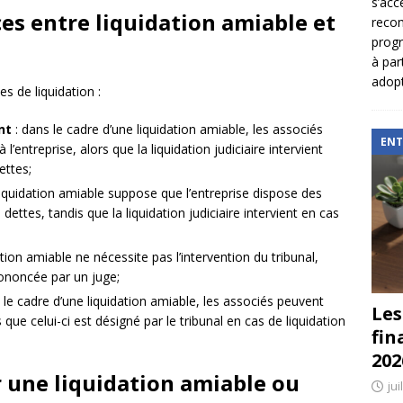
s’acc
ces entre liquidation amiable et
reco
prog
à par
adopt
s de liquidation :
nt
: dans le cadre d’une liquidation amiable, les associés
ENT
’entreprise, alors que la liquidation judiciaire intervient
ettes;
 liquidation amiable suppose que l’entreprise dispose des
ettes, tandis que la liquidation judiciaire intervient en cas
dation amiable ne nécessite pas l’intervention du tribunal,
prononcée par un juge;
 le cadre d’une liquidation amiable, les associés peuvent
Les
s que celui-ci est désigné par le tribunal en cas de liquidation
fin
202
r une liquidation amiable ou
jui