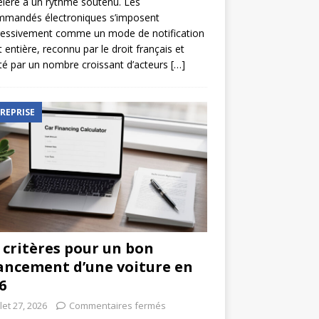
élère à un rythme soutenu. Les
mmandés électroniques s’imposent
ressivement comme un mode de notification
t entière, reconnu par le droit français et
é par un nombre croissant d’acteurs
[…]
REPRISE
 critères pour un bon
ancement d’une voiture en
6
llet 27, 2026
Commentaires fermés