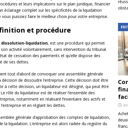
réuss
cédures et leurs implications sur le plan juridique, financier
obsta
n éclairage complet sur les spécificités de la liquidation
ue vous puissiez faire le meilleur choix pour votre entreprise.
ENT
finition et procédure
e
dissolution-liquidation
, est une procédure qui permet
 son activité volontairement, sans intervention du tribunal.
 état de cessation des paiements et qu’elle dispose des
té de ses dettes.
nvient tout d’abord de convoquer une assemblée générale
 décision de dissoudre l’entreprise. Cette décision doit être
Com
ite à cette décision, un liquidateur est désigné, qui peut être
fin
 Le rôle du liquidateur est de réaliser l’ensemble des
fac
ntreprise, notamment en réalisant l’inventaire des actifs et
ao
l’entreprise et en réglant les dettes.
Achet
ssemblée générale d’approbation des comptes de liquidation,
deux
e la liquidation. L’entreprise est alors radiée du registre du
franç