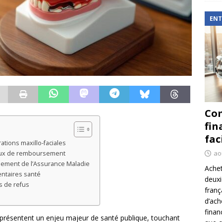
ENT
Com
fin
fac
ations maxillo-faciales
ao
icaux de remboursement
rsement de l’Assurance Maladie
Achet
ntaires santé
deux
s de refus
franç
d’ach
finan
représentent un enjeu majeur de santé publique, touchant