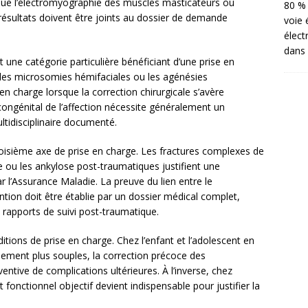
que l’électromyographie des muscles masticateurs ou
80 % 
 résultats doivent être joints au dossier de demande
voie 
élect
dans 
une catégorie particulière bénéficiant d’une prise en
, les microsomies hémifaciales ou les agénésies
 charge lorsque la correction chirurgicale s’avère
ongénital de l’affection nécessite généralement un
ultidisciplinaire documenté.
roisième axe de prise en charge. Les fractures complexes de
 ou les ankylose post-traumatiques justifient une
r l’Assurance Maladie. La preuve du lien entre le
vention doit être établie par un dossier médical complet,
 rapports de suivi post-traumatique.
itions de prise en charge. Chez l’enfant et l’adolescent en
alement plus souples, la correction précoce des
tive de complications ultérieures. À l’inverse, chez
 fonctionnel objectif devient indispensable pour justifier la