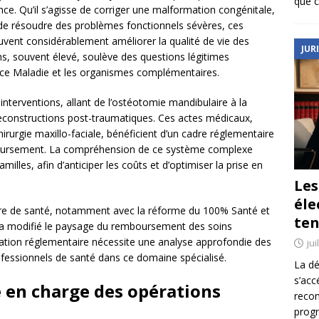
que c
ce. Qu’il s’agisse de corriger une malformation congénitale,
 de résoudre des problèmes fonctionnels sévères, ces
euvent considérablement améliorer la qualité de vie des
JUR
ns, souvent élevé, soulève des questions légitimes
ance Maladie et les organismes complémentaires.
interventions, allant de l’ostéotomie mandibulaire à la
reconstructions post-traumatiques. Ces actes médicaux,
rurgie maxillo-faciale, bénéficient d’un cadre réglementaire
mboursement. La compréhension de ce système complexe
amilles, afin d’anticiper les coûts et d’optimiser la prise en
Le
éle
tière de santé, notamment avec la réforme du 100% Santé et
ten
é, a modifié le paysage du remboursement des soins
mation réglementaire nécessite une analyse approfondie des
jui
rofessionnels de santé dans ce domaine spécialisé.
La dé
s’acc
se en charge des opérations
reco
prog