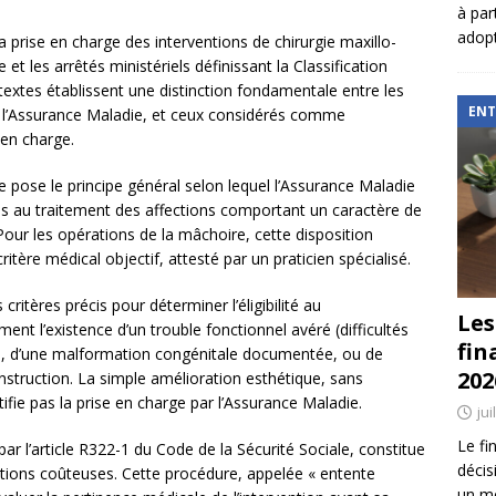
à par
adopt
a prise en charge des interventions de chirurgie maxillo-
 et les arrêtés ministériels définissant la Classification
tes établissent une distinction fondamentale entre les
ENT
r l’Assurance Maladie, et ceux considérés comme
 en charge.
le pose le principe général selon lequel l’Assurance Maladie
es au traitement des affections comportant un caractère de
Pour les opérations de la mâchoire, cette disposition
ritère médical objectif, attesté par un praticien spécialisé.
ritères précis pour déterminer l’éligibilité au
Les
nt l’existence d’un trouble fonctionnel avéré (difficultés
fin
on), d’une malformation congénitale documentée, ou de
202
struction. La simple amélioration esthétique, sans
fie pas la prise en charge par l’Assurance Maladie.
jui
Le fi
ar l’article R322-1 du Code de la Sécurité Sociale, constitue
décis
ntions coûteuses. Cette procédure, appelée « entente
un mé