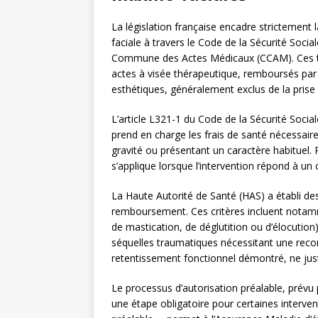
La législation française encadre strictement l
faciale à travers le Code de la Sécurité Sociale
Commune des Actes Médicaux (CCAM). Ces tex
actes à visée thérapeutique, remboursés pa
esthétiques, généralement exclus de la prise
L’article L321-1 du Code de la Sécurité Socia
prend en charge les frais de santé nécessair
gravité ou présentant un caractère habituel. 
s’applique lorsque l’intervention répond à un c
La Haute Autorité de Santé (HAS) a établi des c
remboursement. Ces critères incluent notamme
de mastication, de déglutition ou d’élocuti
séquelles traumatiques nécessitant une recon
retentissement fonctionnel démontré, ne justi
Le processus d’autorisation préalable, prévu p
une étape obligatoire pour certaines interve