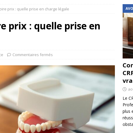
AVO
re prix : quelle prise en charge légale
 prix : quelle prise en
ce
Commentaires fermés
Com
CRF
vra
ao
Le CR
Profe
plus 
réuss
obsta