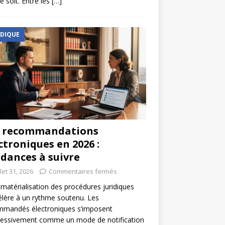
e soit. Entre les
[…]
IDIQUE
s recommandations
ctroniques en 2026 :
dances à suivre
llet 31, 2026
Commentaires fermés
matérialisation des procédures juridiques
élère à un rythme soutenu. Les
mmandés électroniques s’imposent
ressivement comme un mode de notification