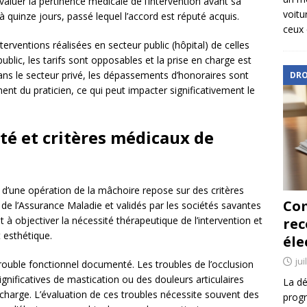
valuer la pertinence médicale de l’intervention avant sa
voitu
 à quinze jours, passé lequel l’accord est réputé acquis.
ceux 
erventions réalisées en secteur public (hôpital) de celles
ublic, les tarifs sont opposables et la prise en charge est
ns le secteur privé, les dépassements d’honoraires sont
DRO
nt du praticien, ce qui peut impacter significativement le
ité et critères médicaux de
t d’une opération de la mâchoire repose sur des critères
Com
 de l’Assurance Maladie et validés par les sociétés savantes
nt à objectiver la nécessité thérapeutique de l’intervention et
re
t esthétique.
éle
jui
trouble fonctionnel documenté. Les troubles de l’occlusion
 significatives de mastication ou des douleurs articulaires
La dé
 charge. L’évaluation de ces troubles nécessite souvent des
progr