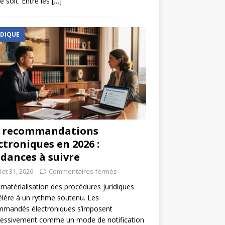
e soit. Entre les
[…]
IDIQUE
s recommandations
ctroniques en 2026 :
dances à suivre
llet 31, 2026
Commentaires fermés
matérialisation des procédures juridiques
élère à un rythme soutenu. Les
mmandés électroniques s’imposent
ressivement comme un mode de notification