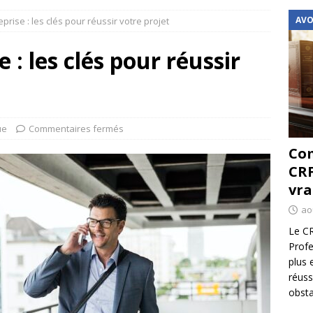
AVO
prise : les clés pour réussir votre projet
 : les clés pour réussir
ue
Commentaires fermés
Com
CRF
vra
ao
Le CR
Profe
plus 
réuss
obsta