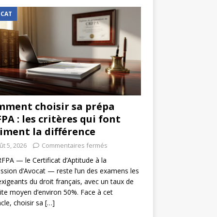
CAT
ment choisir sa prépa
PA : les critères qui font
iment la différence
ût 5, 2026
Commentaires fermés
FPA — le Certificat d’Aptitude à la
ssion d’Avocat — reste l’un des examens les
exigeants du droit français, avec un taux de
ite moyen d’environ 50%. Face à cet
cle, choisir sa
[…]