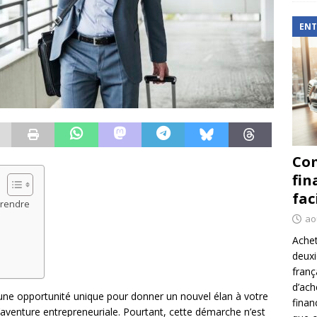
ENT
Com
fin
fac
eprendre
ao
Achet
deux
franç
d’ach
 une opportunité unique pour donner un nouvel élan à votre
finan
l’aventure entrepreneuriale. Pourtant, cette démarche n’est