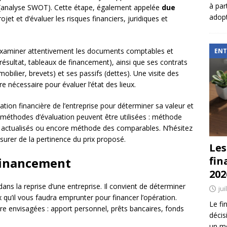
à par
s (analyse SWOT). Cette étape, également appelée
due
adopt
rojet et d’évaluer les risques financiers, juridiques et
’examiner attentivement les documents comptables et
ENT
 résultat, tableaux de financement), ainsi que ses contrats
mmobilier, brevets) et ses passifs (dettes). Une visite des
e nécessaire pour évaluer l’état des lieux.
uation financière de l’entreprise pour déterminer sa valeur et
rs méthodes d’évaluation peuvent être utilisées : méthode
e actualisés ou encore méthode des comparables. N’hésitez
assurer de la pertinence du prix proposé.
Les
fin
 financement
202
ans la reprise d’une entreprise. Il convient de déterminer
jui
qu’il vous faudra emprunter pour financer l’opération.
Le fi
e envisagées : apport personnel, prêts bancaires, fonds
décis
un mé