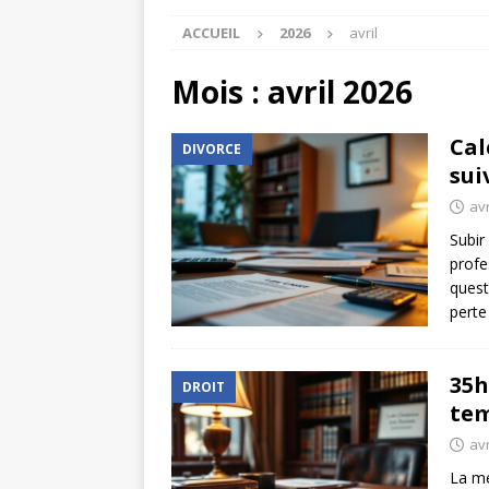
ACCUEIL
2026
avril
Mois :
avril 2026
Cal
DIVORCE
sui
avr
Subir
profe
quest
perte
35h
DROIT
tem
avr
La me