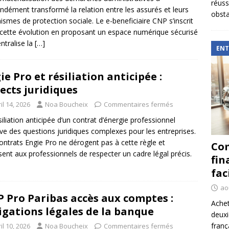
réuss
ndément transformé la relation entre les assurés et leurs
obsta
ismes de protection sociale. Le e-beneficiaire CNP s’inscrit
cette évolution en proposant un espace numérique sécurisé
entralise la
[…]
ENT
ie Pro et résiliation anticipée :
ects juridiques
il 14, 2026
Noa Boucheix
Commentaires fermés
siliation anticipée d’un contrat d’énergie professionnel
ve des questions juridiques complexes pour les entreprises.
ontrats Engie Pro ne dérogent pas à cette règle et
Com
ent aux professionnels de respecter un cadre légal précis.
fin
fac
ao
 Pro Paribas accès aux comptes :
Achet
igations légales de la banque
deux
franç
il 10, 2026
Noa Boucheix
Commentaires fermés