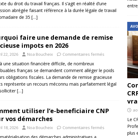
te du droit du travail français. Il s’agit en réalité d’une
entre
ssion abrégée faisant référence à la durée légale de travail
omadaire de 35
[…]
AVO
rquoi faire une demande de remise
cieuse impots en 2026
il 22, 2026
Noa Boucheix
Commentaires fermés
à une situation financière difficile, de nombreux
ibuables français se demandent comment alléger le poids
urs obligations fiscales. La demande de remise gracieuse
s représente un recours méconnu mais parfaitement légal
Com
solliciter
[…]
CRF
vra
ment utiliser l’e-beneficiaire CNP
ao
r vos démarches
Le CR
Profe
il 18, 2026
Noa Boucheix
Commentaires fermés
plus 
matérialisation des démarches administratives a