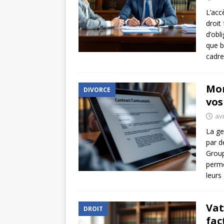
L’acc
droit
d’obl
que b
cadre
Mon
DIVORCE
vos
avr
La ge
par d
Group
perme
leurs
Vat
DROIT
fac