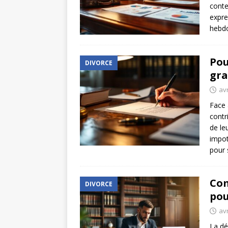
contex
expre
hebd
Pou
DIVORCE
gra
avr
Face 
contr
de le
impot
pour 
Com
DIVORCE
pou
avr
La dé