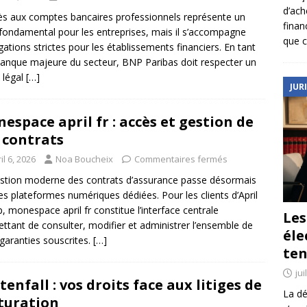
d’ach
ès aux comptes bancaires professionnels représente un
finan
 fondamental pour les entreprises, mais il s’accompagne
que c
igations strictes pour les établissements financiers. En tant
anque majeure du secteur, BNP Paribas doit respecter un
 légal
[…]
JUR
espace april fr : accès et gestion de
 contrats
il 6, 2026
Noa Boucheix
Commentaires fermés
stion moderne des contrats d’assurance passe désormais
es plateformes numériques dédiées. Pour les clients d’April
, monespace april fr constitue l’interface centrale
Le
ttant de consulter, modifier et administrer l’ensemble de
éle
 garanties souscrites.
[…]
ten
jui
tenfall : vos droits face aux litiges de
La dé
turation