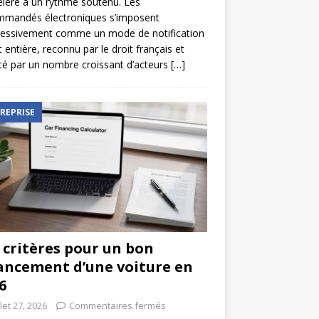
élère à un rythme soutenu. Les
mmandés électroniques s’imposent
ressivement comme un mode de notification
t entière, reconnu par le droit français et
é par un nombre croissant d’acteurs
[…]
REPRISE
 critères pour un bon
ancement d’une voiture en
6
llet 27, 2026
Commentaires fermés