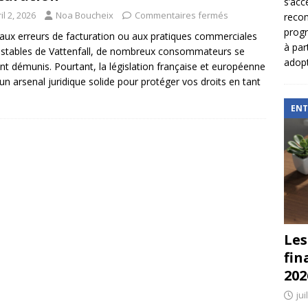
s’acc
il 2, 2026
Noa Boucheix
Commentaires fermés
reco
prog
aux erreurs de facturation ou aux pratiques commerciales
à par
stables de Vattenfall, de nombreux consommateurs se
adopt
nt démunis. Pourtant, la législation française et européenne
 un arsenal juridique solide pour protéger vos droits en tant
ENT
Les
fin
202
jui