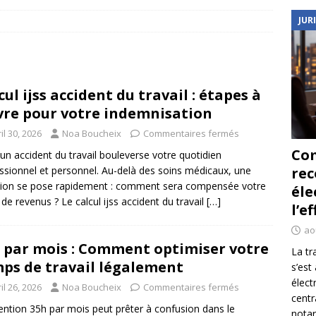
JUR
cul ijss accident du travail : étapes à
vre pour votre indemnisation
il 30, 2026
Noa Boucheix
Commentaires fermés
Co
 un accident du travail bouleverse votre quotidien
ssionnel et personnel. Au-delà des soins médicaux, une
re
ion se pose rapidement : comment sera compensée votre
éle
 de revenus ? Le calcul ijss accident du travail
[…]
l’e
ao
 par mois : Comment optimiser votre
La tr
ps de travail légalement
s’est
élect
il 26, 2026
Noa Boucheix
Commentaires fermés
centr
ntion 35h par mois peut prêter à confusion dans le
notar