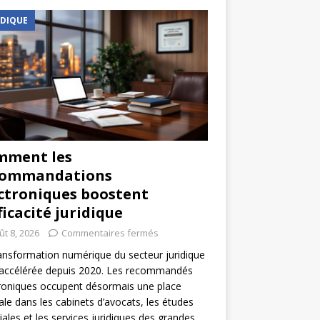
IDIQUE
mment les
commandations
ctroniques boostent
fficacité juridique
ût 8, 2026
Commentaires fermés
ansformation numérique du secteur juridique
 accélérée depuis 2020. Les recommandés
roniques occupent désormais une place
ale dans les cabinets d’avocats, les études
iales et les services juridiques des grandes