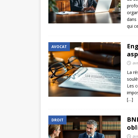
profo
organ
dans 
qui c
Eng
AVOCAT
asp
avr
La ré
soulè
Les c
impos
[…]
BNP
DROIT
obl
avr