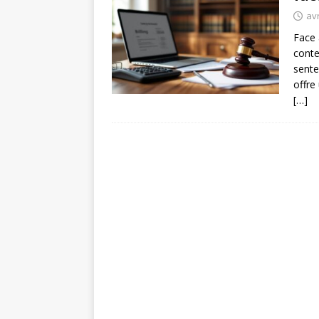
avr
Face 
conte
sente
offre
[…]