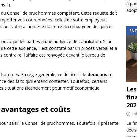
à par
ions…).
adopt
 du Conseil de prud’hommes compétent. Cette requête doit
omporter vos coordonnées, celles de votre employeur,
tifiant votre action. Elle doit être accompagnée des pièces
ENT
convoque les parties à une audience de conciliation. Si un
s de cette audience, il est constaté par un procès-verbal et a
s contraire, l’affaire est renvoyée devant le bureau de
rud’hommes. En règle générale, ce délai est de
deux ans
à
ce des faits qu’il entend contester. Toutefois, certains
Les
les situations (licenciement pour motif économique,
fin
202
: avantages et coûts
jui
Le fi
pour saisir le Conseil de prud’hommes. Toutefois, il présente
décis
un mé