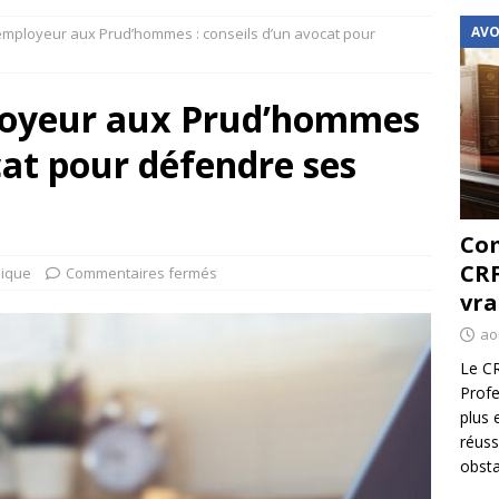
AVO
employeur aux Prud’hommes : conseils d’un avocat pour
loyeur aux Prud’hommes
cat pour défendre ses
Com
CRF
dique
Commentaires fermés
vra
ao
Le CR
Profe
plus 
réuss
obsta