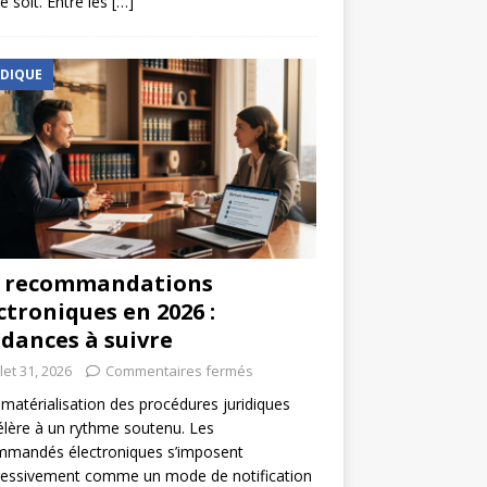
e soit. Entre les
[…]
IDIQUE
s recommandations
ctroniques en 2026 :
dances à suivre
llet 31, 2026
Commentaires fermés
matérialisation des procédures juridiques
élère à un rythme soutenu. Les
mmandés électroniques s’imposent
ressivement comme un mode de notification