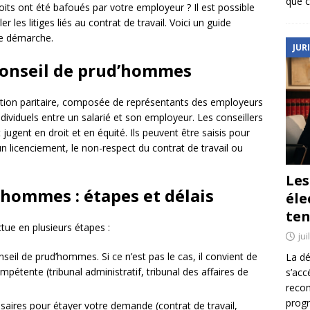
que c
its ont été bafoués par votre employeur ? Il est possible
 les litiges liés au contrat de travail. Voici un guide
te démarche.
JUR
Conseil de prud’hommes
ction paritaire, composée de représentants des employeurs
individuels entre un salarié et son employeur. Les conseillers
jugent en droit et en équité. Ils peuvent être saisis pour
un licenciement, le non-respect du contrat de travail ou
Le
d’hommes : étapes et délais
éle
ten
tue en plusieurs étapes :
jui
onseil de prud’hommes. Si ce n’est pas le cas, il convient de
La dé
mpétente (tribunal administratif, tribunal des affaires de
s’acc
reco
prog
ires pour étayer votre demande (contrat de travail,