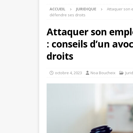
ACCUEIL
JURIDIQUE
Attaquer son 
défendre ses droits
Attaquer son emp
: conseils d’un avo
droits
octobre 4, 2023
Noa Boucheix
Juri