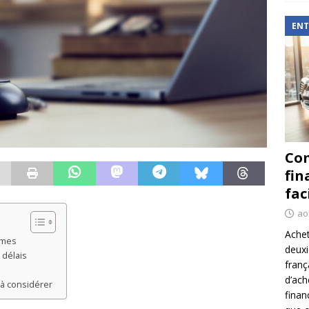
ENT
Com
fin
fac
ao
Achet
mmes
deux
 délais
franç
d’ach
 à considérer
finan