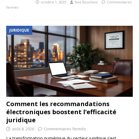
octobre 1, 2023
Noa Boucheix
Commentaires
fermés
JURIDIQUE
Comment les recommandations
électroniques boostent l’efficacité
juridique
août 8, 2026
Commentaires fermés
La transformation numérique du secteur juridique s’est