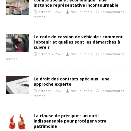
instance représentative incontournable
octobre 3, 2023
Noa Boucheix
Commentaires
fermés
Le code de cession de véhicule : comment
l’obtenir et quelles sont les démarches à
suivre ?
octobre 2, 2023
Noa Boucheix
Commentaires
fermés
Le droit des contrats spéciaux : une
approche experte
octobre 1, 2023
Noa Boucheix
Commentaires
fermés
La clause de préciput : un outil
indispensable pour protéger votre
patrimoine