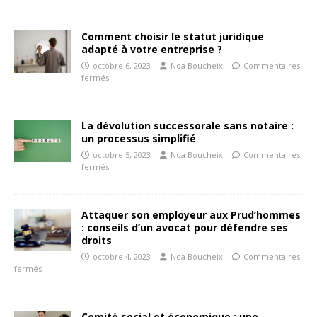
Comment choisir le statut juridique
adapté à votre entreprise ?
octobre 6, 2023
Noa Boucheix
Commentaires
fermés
La dévolution successorale sans notaire :
un processus simplifié
octobre 5, 2023
Noa Boucheix
Commentaires
fermés
Attaquer son employeur aux Prud’hommes
: conseils d’un avocat pour défendre ses
droits
octobre 4, 2023
Noa Boucheix
Commentaires
fermés
Comité social et économique : une