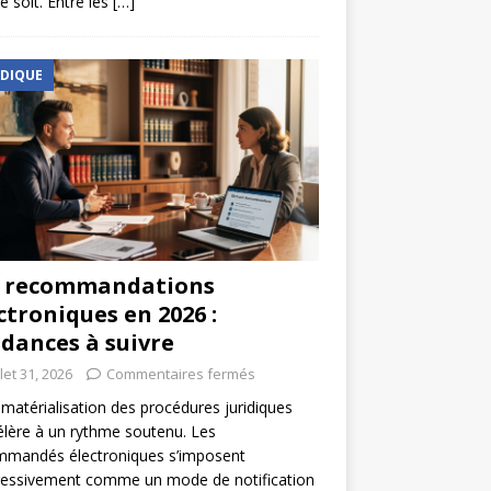
e soit. Entre les
[…]
IDIQUE
s recommandations
ctroniques en 2026 :
dances à suivre
llet 31, 2026
Commentaires fermés
matérialisation des procédures juridiques
élère à un rythme soutenu. Les
mmandés électroniques s’imposent
ressivement comme un mode de notification