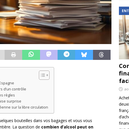
ENT
Com
fin
fac
l’Espagne
ao
rs d’un contrôle
es règles
Achet
ise surprise
deux
enne sur la libre circulation
franç
d’ach
uelques bouteilles dans vos bagages et vous vous
finan
ntière. La question de
combien d’alcool peut on