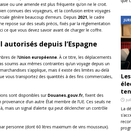
que c
aisie ou une amende est plus fréquente qu’on ne le croit.
bien connues des voyageurs, et la confusion entre voyages
ciale génère beaucoup d’erreurs. Depuis
2021
, le cadre
JUR
gne repose sur des seuils précis, fixés par la réglementation
ici ce que vous devez savoir avant de charger le coffre.
ol autorisés depuis l’Espagne
bres de l’
Union européenne
. À ce titre, les déplacements
 pas soumis aux mêmes contraintes qu’un voyage depuis un
s marchandises s’applique, mais il existe des limites au-delà
Le
ue vous transportez des quantités à des fins commerciales,
éle
ten
tions sont disponibles sur
Douanes.gouv.fr
, fixent des
jui
en provenance d’un autre État membre de l’UE. Ces seuils ne
là, mais un signal d’alerte qui peut déclencher un contrôle
La dé
s’acc
reco
ar personne (dont 60 litres maximum de vins mousseux).
prog