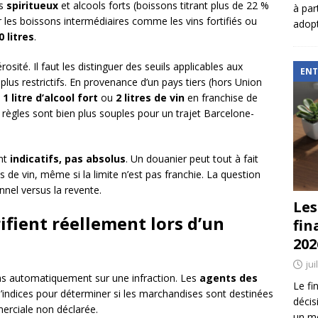
es
spiritueux
et alcools forts (boissons titrant plus de 22 %
à par
r les boissons intermédiaires comme les vins fortifiés ou
adopt
0 litres
.
osité. Il faut les distinguer des seuils applicables aux
ENT
us restrictifs. En provenance d’un pays tiers (hors Union
e
1 litre d’alcool fort
ou
2 litres de vin
en franchise de
s règles sont bien plus souples pour un trajet Barcelone-
ont
indicatifs, pas absolus
. Un douanier peut tout à fait
s de vin, même si la limite n’est pas franchie. La question
nnel versus la revente.
Les
ifient réellement lors d’un
fin
202
jui
pas automatiquement sur une infraction. Les
agents des
Le fi
’indices pour déterminer si les marchandises sont destinées
décis
erciale non déclarée.
un mé