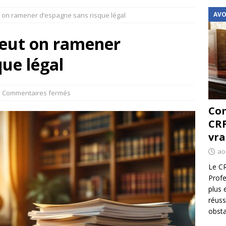
AVO
t on ramener d’espagne sans risque légal
peut on ramener
que légal
Commentaires fermés
Com
CRF
vra
ao
Le CR
Profe
plus 
réuss
obsta