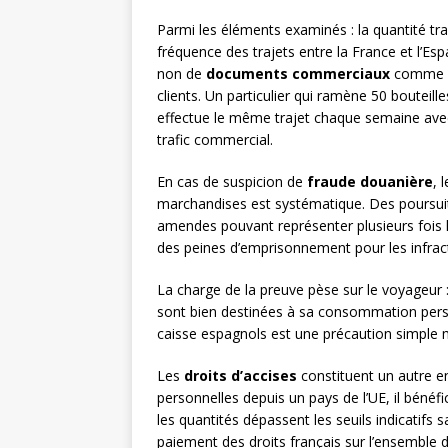
Parmi les éléments examinés : la quantité tr
fréquence des trajets entre la France et l’Esp
non de
documents commerciaux
comme de
clients. Un particulier qui ramène 50 bouteille
effectue le même trajet chaque semaine avec 
trafic commercial.
En cas de suspicion de
fraude douanière
, 
marchandises est systématique. Des poursui
amendes pouvant représenter plusieurs fois l
des peines d’emprisonnement pour les infract
La charge de la preuve pèse sur le voyageur :
sont bien destinées à sa consommation perso
caisse espagnols est une précaution simple m
Les
droits d’accises
constituent un autre enj
personnelles depuis un pays de l’UE, il bénéf
les quantités dépassent les seuils indicatifs 
paiement des droits français sur l’ensemble d