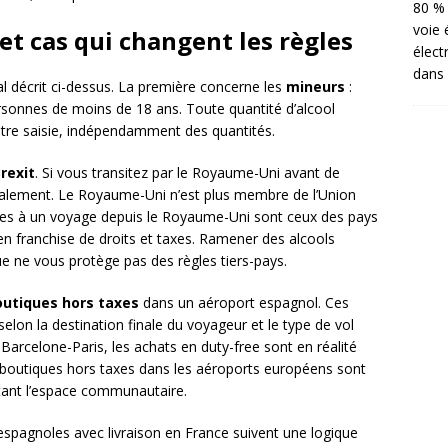
80 % 
voie 
 et cas qui changent les règles
élect
dans 
al décrit ci-dessus. La première concerne les
mineurs
:
rsonnes de moins de 18 ans. Toute quantité d’alcool
être saisie, indépendamment des quantités.
rexit
. Si vous transitez par le Royaume-Uni avant de
icalement. Le Royaume-Uni n’est plus membre de l’Union
les à un voyage depuis le Royaume-Uni sont ceux des pays
 en franchise de droits et taxes. Ramener des alcools
e ne vous protège pas des règles tiers-pays.
outiques hors taxes
dans un aéroport espagnol. Ces
elon la destination finale du voyageur et le type de vol
t Barcelone-Paris, les achats en duty-free sont en réalité
s boutiques hors taxes dans les aéroports européens sont
tant l’espace communautaire.
spagnoles avec livraison en France suivent une logique