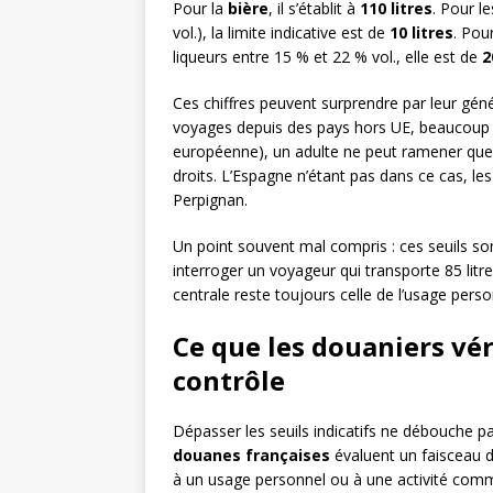
Pour la
bière
, il s’établit à
110 litres
. Pour l
vol.), la limite indicative est de
10 litres
. Pou
liqueurs entre 15 % et 22 % vol., elle est de
2
Ces chiffres peuvent surprendre par leur génér
voyages depuis des pays hors UE, beaucoup pl
européenne), un adulte ne peut ramener qu
droits. L’Espagne n’étant pas dans ce cas, le
Perpignan.
Un point souvent mal compris : ces seuils s
interroger un voyageur qui transporte 85 litre
centrale reste toujours celle de l’usage perso
Ce que les douaniers vér
contrôle
Dépasser les seuils indicatifs ne débouche 
douanes françaises
évaluent un faisceau d
à un usage personnel ou à une activité comm