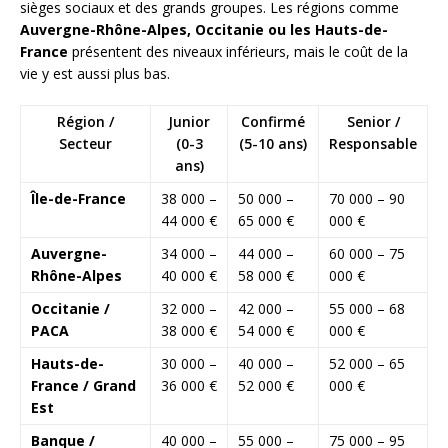
sièges sociaux et des grands groupes. Les régions comme
Auvergne-Rhône-Alpes, Occitanie ou les Hauts-de-
France
présentent des niveaux inférieurs, mais le coût de la
vie y est aussi plus bas.
Région /
Junior
Confirmé
Senior /
Secteur
(0-3
(5-10 ans)
Responsable
ans)
Île-de-France
38 000 –
50 000 –
70 000 – 90
44 000 €
65 000 €
000 €
Auvergne-
34 000 –
44 000 –
60 000 – 75
Rhône-Alpes
40 000 €
58 000 €
000 €
Occitanie /
32 000 –
42 000 –
55 000 – 68
PACA
38 000 €
54 000 €
000 €
Hauts-de-
30 000 –
40 000 –
52 000 – 65
France / Grand
36 000 €
52 000 €
000 €
Est
Banque /
40 000 –
55 000 –
75 000 – 95