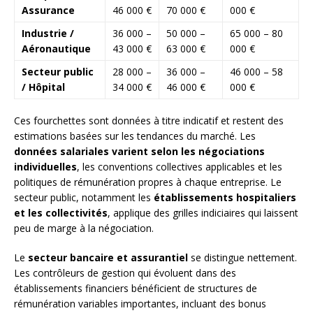
Assurance
46 000 €
70 000 €
000 €
Industrie /
36 000 –
50 000 –
65 000 – 80
Aéronautique
43 000 €
63 000 €
000 €
Secteur public
28 000 –
36 000 –
46 000 – 58
/ Hôpital
34 000 €
46 000 €
000 €
Ces fourchettes sont données à titre indicatif et restent des
estimations basées sur les tendances du marché. Les
données salariales varient selon les négociations
individuelles
, les conventions collectives applicables et les
politiques de rémunération propres à chaque entreprise. Le
secteur public, notamment les
établissements hospitaliers
et les collectivités
, applique des grilles indiciaires qui laissent
peu de marge à la négociation.
Le
secteur bancaire et assurantiel
se distingue nettement.
Les contrôleurs de gestion qui évoluent dans des
établissements financiers bénéficient de structures de
rémunération variables importantes, incluant des bonus