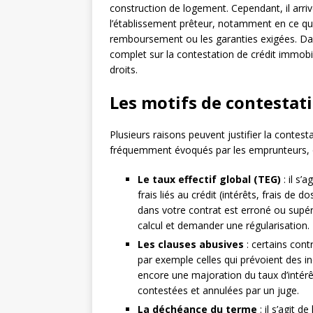
construction de logement. Cependant, il arriv
l’établissement prêteur, notamment en ce qui
remboursement ou les garanties exigées. Dan
complet sur la contestation de crédit immobil
droits.
Les motifs de contestat
Plusieurs raisons peuvent justifier la contesta
fréquemment évoqués par les emprunteurs, o
Le taux effectif global (TEG)
: il s’
frais liés au crédit (intérêts, frais de
dans votre contrat est erroné ou supér
calcul et demander une régularisation.
Les clauses abusives
: certains cont
par exemple celles qui prévoient des 
encore une majoration du taux d’intérê
contestées et annulées par un juge.
La déchéance du terme
: il s’agit d