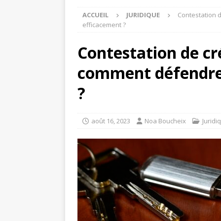
ACCUEIL
JURIDIQUE
Contestation d
efficacement ?
Contestation de cr
comment défendre 
?
août 16, 2023
Noa Boucheix
Juridi