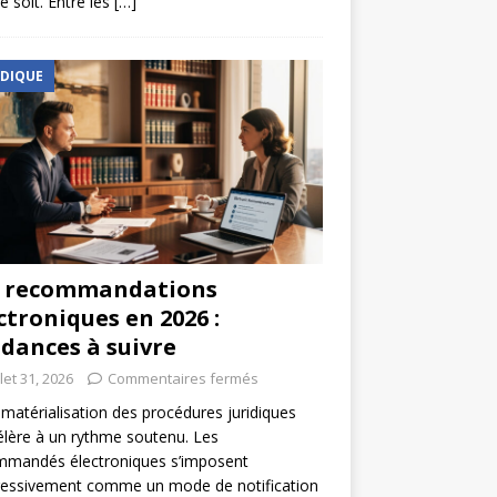
e soit. Entre les
[…]
IDIQUE
s recommandations
ctroniques en 2026 :
dances à suivre
llet 31, 2026
Commentaires fermés
matérialisation des procédures juridiques
élère à un rythme soutenu. Les
mmandés électroniques s’imposent
ressivement comme un mode de notification