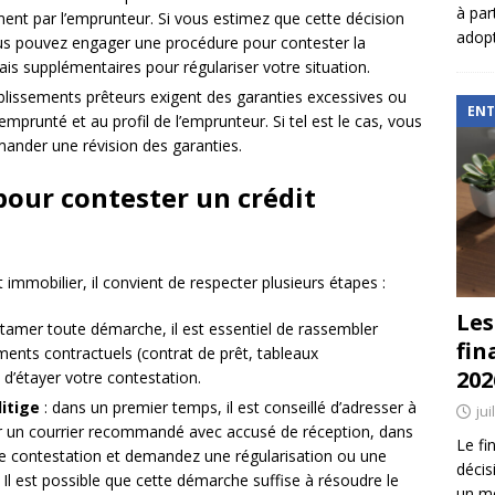
à par
t par l’emprunteur. Si vous estimez que cette décision
adopt
vous pouvez engager une procédure pour contester la
is supplémentaires pour régulariser votre situation.
ablissements prêteurs exigent des garanties excessives ou
ENT
prunté et au profil de l’emprunteur. Si tel est le cas, vous
ander une révision des garanties.
pour contester un crédit
immobilier, il convient de respecter plusieurs étapes :
Les
ntamer toute démarche, il est essentiel de rassembler
fin
uments contractuels (contrat de prêt, tableaux
202
 d’étayer votre contestation.
itige
: dans un premier temps, il est conseillé d’adresser à
jui
r un courrier recommandé avec accusé de réception, dans
Le fi
re contestation et demandez une régularisation ou une
décis
 Il est possible que cette démarche suffise à résoudre le
un mé