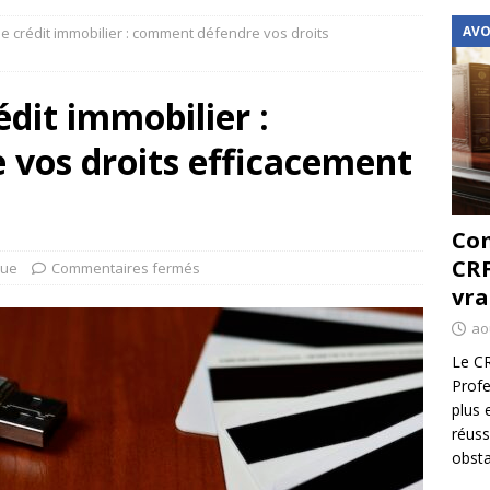
AVO
e crédit immobilier : comment défendre vos droits
édit immobilier :
vos droits efficacement
Com
CRF
que
Commentaires fermés
vra
ao
Le CR
Profe
plus 
réuss
obsta