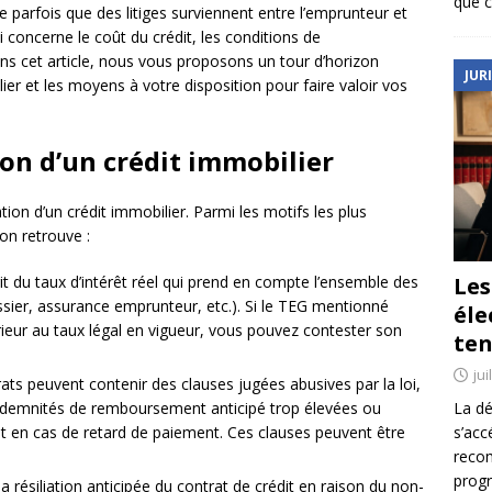
que c
e parfois que des litiges surviennent entre l’emprunteur et
 concerne le coût du crédit, les conditions de
s cet article, nous vous proposons un tour d’horizon
JUR
ier et les moyens à votre disposition pour faire valoir vos
ion d’un crédit immobilier
tion d’un crédit immobilier. Parmi les motifs les plus
n retrouve :
Le
agit du taux d’intérêt réel qui prend en compte l’ensemble des
 dossier, assurance emprunteur, etc.). Si le TEG mentionné
éle
ieur au taux légal en vigueur, vous pouvez contester son
ten
jui
rats peuvent contenir des clauses jugées abusives par la loi,
La dé
indemnités de remboursement anticipé trop élevées ou
s’acc
t en cas de retard de paiement. Ces clauses peuvent être
reco
prog
e la résiliation anticipée du contrat de crédit en raison du non-