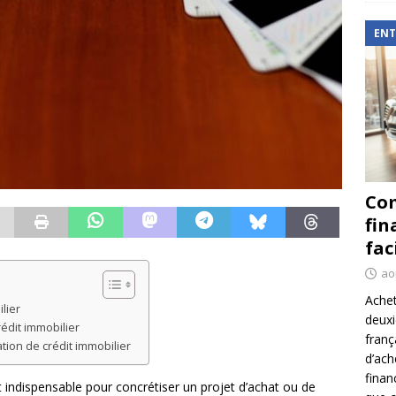
ENT
Com
fin
fac
ao
Achet
lier
deux
édit immobilier
franç
ion de crédit immobilier
d’ach
finan
t indispensable pour concrétiser un projet d’achat ou de