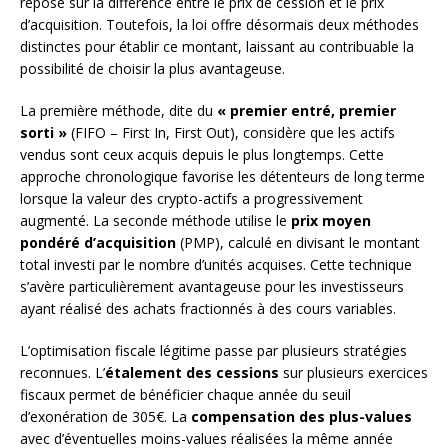
repose sur la différence entre le prix de cession et le prix
d’acquisition. Toutefois, la loi offre désormais deux méthodes
distinctes pour établir ce montant, laissant au contribuable la
possibilité de choisir la plus avantageuse.
La première méthode, dite du
« premier entré, premier
sorti »
(FIFO – First In, First Out), considère que les actifs
vendus sont ceux acquis depuis le plus longtemps. Cette
approche chronologique favorise les détenteurs de long terme
lorsque la valeur des crypto-actifs a progressivement
augmenté. La seconde méthode utilise le
prix moyen
pondéré d’acquisition
(PMP), calculé en divisant le montant
total investi par le nombre d’unités acquises. Cette technique
s’avère particulièrement avantageuse pour les investisseurs
ayant réalisé des achats fractionnés à des cours variables.
L’optimisation fiscale légitime passe par plusieurs stratégies
reconnues. L’
étalement des cessions
sur plusieurs exercices
fiscaux permet de bénéficier chaque année du seuil
d’exonération de 305€. La
compensation des plus-values
avec d’éventuelles moins-values réalisées la même année