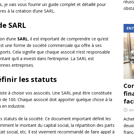
réuss
s, je vais vous fournir un guide complet et détaillé pour
obsta
es à la création d’une SARL.
de SARL
ENT
ion d’une
SARL
, il est important de comprendre ce qu’est
est une forme de société commerciale qui offre à ses
pports. Cela signifie que chaque associé n’est responsable
tant qu’il a investi dans l’entreprise. La SARL est
ennes entreprises.
finir les statuts
Com
fin
ste à choisir vos associés. Une SARL peut être constituée
de 100. Chaque associé doit apporter quelque chose à la
fac
 en industrie.
ao
les statuts de la société. Ce document important définit les
Achet
mment le montant du capital social, la répartition des parts
deux
objet social, etc. Il est vivement recommandé de faire appel à
franç