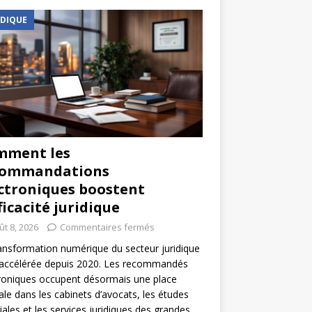
IDIQUE
mment les
commandations
ctroniques boostent
fficacité juridique
ût 8, 2026
Commentaires fermés
ansformation numérique du secteur juridique
 accélérée depuis 2020. Les recommandés
roniques occupent désormais une place
ale dans les cabinets d’avocats, les études
iales et les services juridiques des grandes