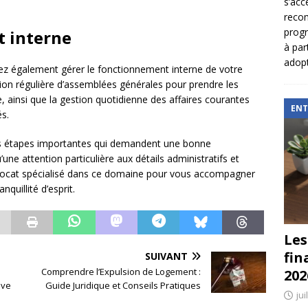
s’acc
reco
prog
t interne
à par
adopt
ez également gérer le fonctionnement interne de votre
on régulière d’assemblées générales pour prendre les
, ainsi que la gestion quotidienne des affaires courantes
ENT
s.
rs étapes importantes qui demandent une bonne
une attention particulière aux détails administratifs et
n avocat spécialisé dans ce domaine pour vous accompagner
quillité d’esprit.
Les
fin
SUIVANT
s
Comprendre l’Expulsion de Logement :
202
ive
Guide Juridique et Conseils Pratiques
jui