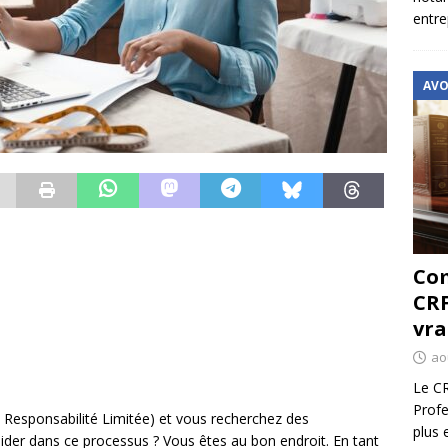
entre
AVO
Com
CRF
vra
ao
Le CR
Profe
 Responsabilité Limitée) et vous recherchez des
plus 
uider dans ce processus ? Vous êtes au bon endroit. En tant