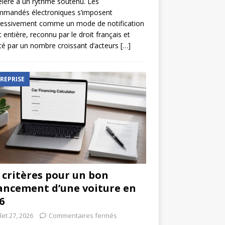
élère à un rythme soutenu. Les
mmandés électroniques s’imposent
ressivement comme un mode de notification
t entière, reconnu par le droit français et
é par un nombre croissant d’acteurs
[…]
REPRISE
 critères pour un bon
ancement d’une voiture en
6
llet 27, 2026
Commentaires fermés