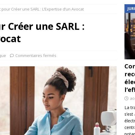
JUR
pour Créer une SARL : L’Expertise d’un Avocat
r Créer une SARL :
vocat
ique
Commentaires fermés
Co
re
éle
l’e
ao
La tr
s’est
élect
centr
notar