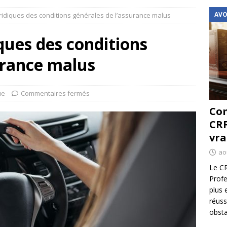
AVO
uridiques des conditions générales de l’assurance malus
ques des conditions
urance malus
ue
Commentaires fermés
Com
CRF
vra
ao
Le CR
Profe
plus 
réuss
obsta