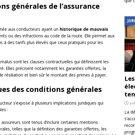
que c
ns générales de l’assurance
JUR
inée aux conducteurs ayant un
historique de mauvais
ts ou des infractions au code de la route. Elle permet aux
 à des tarifs plus élevés que ceux pratiqués pour les
alus sont les clauses contractuelles qui définissent les
uré. Elles précisent notamment les garanties offertes, la
e résiliation et bien sûr le montant des primes à payer.
Le
éle
ues des conditions générales
ten
jui
cteur s’expose à plusieurs implications juridiques qui
les :
La dé
s’acc
 assureurs sont tenus d’inclure certaines mentions
reco
ales, telles que la définition des garanties offertes, les
prog