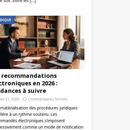
e soit. Entre les
[…]
IDIQUE
s recommandations
ctroniques en 2026 :
dances à suivre
llet 31, 2026
Commentaires fermés
matérialisation des procédures juridiques
élère à un rythme soutenu. Les
mmandés électroniques s’imposent
ressivement comme un mode de notification