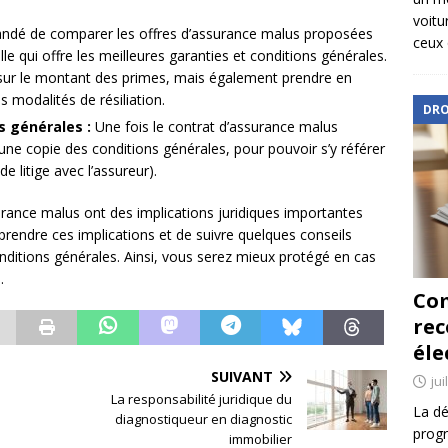
voitu
ndé de comparer les offres d’assurance malus proposées
ceux 
lle qui offre les meilleures garanties et conditions générales.
t sur le montant des primes, mais également prendre en
s modalités de résiliation.
DRO
s générales :
Une fois le contrat d’assurance malus
 une copie des conditions générales, pour pouvoir s’y référer
e litige avec l’assureur).
urance malus ont des implications juridiques importantes
mprendre ces implications et de suivre quelques conseils
onditions générales. Ainsi, vous serez mieux protégé en cas
.
Com
re
éle
SUIVANT
jui
La responsabilité juridique du
La dé
diagnostiqueur en diagnostic
progr
immobilier