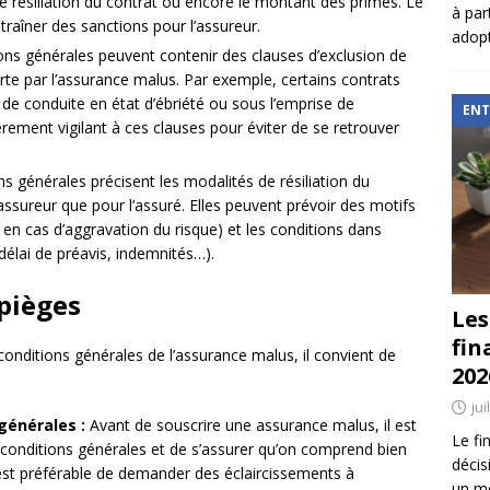
de résiliation du contrat ou encore le montant des primes. Le
à par
raîner des sanctions pour l’assureur.
adopt
ons générales peuvent contenir des clauses d’exclusion de
ferte par l’assurance malus. Par exemple, certains contrats
e conduite en état d’ébriété ou sous l’emprise de
ENT
ièrement vigilant à ces clauses pour éviter de se retrouver
s générales précisent les modalités de résiliation du
assureur que pour l’assuré. Elles peuvent prévoir des motifs
, en cas d’aggravation du risque) et les conditions dans
 (délai de préavis, indemnités…).
 pièges
Les
fin
 conditions générales de l’assurance malus, il convient de
202
jui
générales :
Avant de souscrire une assurance malus, il est
Le fi
s conditions générales et de s’assurer qu’on comprend bien
décis
l est préférable de demander des éclaircissements à
un mé