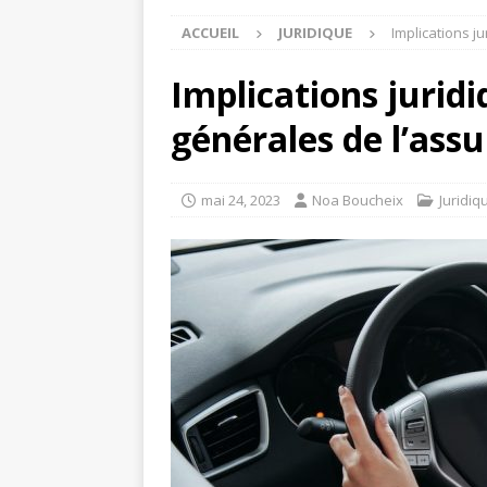
ACCUEIL
JURIDIQUE
Implications j
Implications juridi
générales de l’ass
mai 24, 2023
Noa Boucheix
Juridiq