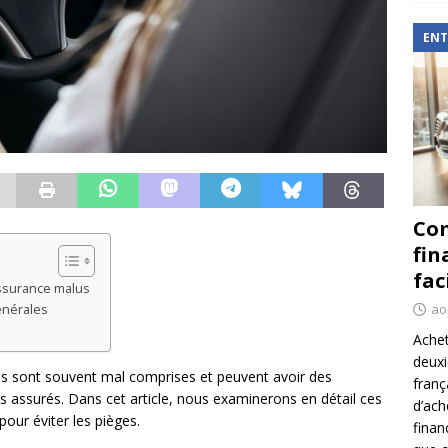
ENT
Com
fin
fac
assurance malus
ao
énérales
Achet
deux
us sont souvent mal comprises et peuvent avoir des
franç
 assurés. Dans cet article, nous examinerons en détail ces
d’ach
our éviter les pièges.
finan