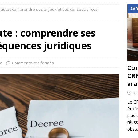
AVO
 faute : comprendre ses enjeux et ses conséquences
ute : comprendre ses
équences juridiques
ce
Commentaires fermés
Com
CRF
vra
ao
Le CR
Profe
plus 
réuss
obsta