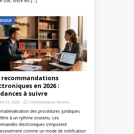
e soit. Entre les
[…]
IDIQUE
s recommandations
ctroniques en 2026 :
dances à suivre
llet 31, 2026
Commentaires fermés
matérialisation des procédures juridiques
élère à un rythme soutenu. Les
mmandés électroniques s’imposent
ressivement comme un mode de notification