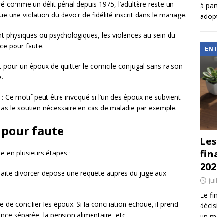
éré comme un délit pénal depuis 1975, l’adultère reste un
à par
ue une violation du devoir de fidélité inscrit dans le mariage.
adopt
ent physiques ou psychologiques, les violences au sein du
rce pour faute.
ENT
it pour un époux de quitter le domicile conjugal sans raison
e.
: Ce motif peut être invoqué si l’un des époux ne subvient
 pas le soutien nécessaire en cas de maladie par exemple.
 pour faute
Les
fin
e en plusieurs étapes :
202
haite divorcer dépose une requête auprès du juge aux
jui
Le fi
e de concilier les époux. Si la conciliation échoue, il prend
décis
nce séparée, la pension alimentaire, etc.
un mé