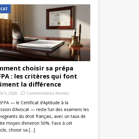
CAT
ment choisir sa prépa
PA : les critères qui font
iment la différence
ût 5, 2026
Commentaires fermés
FPA — le Certificat d’Aptitude à la
ssion d’Avocat — reste l’un des examens les
exigeants du droit français, avec un taux de
ite moyen d’environ 50%. Face à cet
cle, choisir sa
[…]