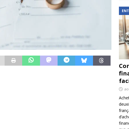
ENT
Com
fin
fac
ao
Achet
deux
franç
d’ach
finan