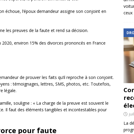
voitu
ation échoue, l’époux demandeur assigne son conjoint en
ceux 
ne les preuves de la faute et rend sa décision.
DRO
 en 2020, environ 15% des divorces prononcés en France
emandeur de prouver les faits qu’il reproche à son conjoint.
ens : témoignages, lettres, SMS, photos, etc. Toutefois,
Com
e légale.
re
amille, souligne : « La charge de la preuve est souvent le
éle
te. Il faut des éléments tangibles et incontestables pour
jui
La dé
orce pour faute
progr