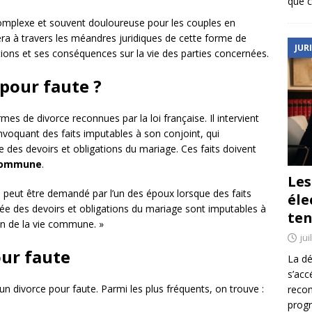
que c
omplexe et souvent douloureuse pour les couples en
era à travers les méandres juridiques de cette forme de
JUR
tions et ses conséquences sur la vie des parties concernées.
 pour faute ?
mes de divorce reconnues par la loi française. Il intervient
voquant des faits imputables à son conjoint, qui
 des devoirs et obligations du mariage. Ces faits doivent
e commune
.
Le
e peut être demandé par l’un des époux lorsque des faits
éle
elée des devoirs et obligations du mariage sont imputables à
ten
ien de la vie commune. »
jui
our faute
La dé
s’acc
n divorce pour faute. Parmi les plus fréquents, on trouve :
reco
prog