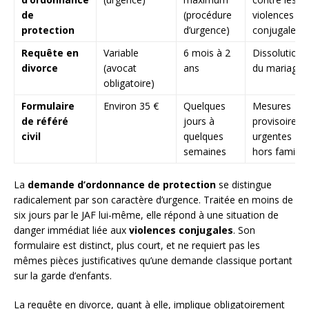
de
(procédure
violences
protection
d’urgence)
conjugales
Requête en
Variable
6 mois à 2
Dissolution
divorce
(avocat
ans
du mariage
obligatoire)
Formulaire
Environ 35 €
Quelques
Mesures
de référé
jours à
provisoires
civil
quelques
urgentes
semaines
hors famille
La
demande d’ordonnance de protection
se distingue
radicalement par son caractère d’urgence. Traitée en moins de
six jours par le JAF lui-même, elle répond à une situation de
danger immédiat liée aux
violences conjugales
. Son
formulaire est distinct, plus court, et ne requiert pas les
mêmes pièces justificatives qu’une demande classique portant
sur la garde d’enfants.
La requête en divorce, quant à elle, implique obligatoirement