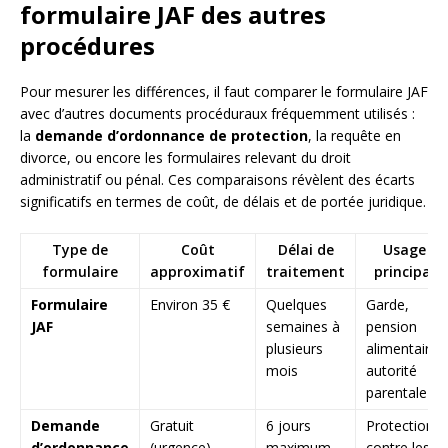
formulaire JAF des autres
procédures
Pour mesurer les différences, il faut comparer le formulaire JAF
avec d’autres documents procéduraux fréquemment utilisés :
la
demande d’ordonnance de protection
, la requête en
divorce, ou encore les formulaires relevant du droit
administratif ou pénal. Ces comparaisons révèlent des écarts
significatifs en termes de coût, de délais et de portée juridique.
Type de
Coût
Délai de
Usage
formulaire
approximatif
traitement
principal
Formulaire
Environ 35 €
Quelques
Garde,
JAF
semaines à
pension
plusieurs
alimentaire,
mois
autorité
parentale
Demande
Gratuit
6 jours
Protection
d’ordonnance
(urgence)
maximum
contre les