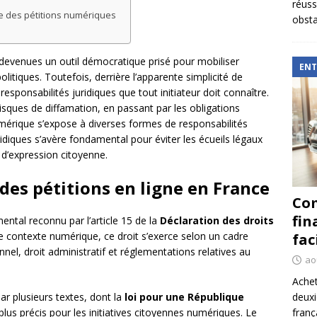
réuss
ue des pétitions numériques
obsta
t devenues un outil démocratique prisé pour mobiliser
ENT
politiques. Toutefois, derrière l’apparente simplicité de
ponsabilités juridiques que tout initiateur doit connaître.
isques de diffamation, en passant par les obligations
numérique s’expose à diverses formes de responsabilités
idiques s’avère fondamental pour éviter les écueils légaux
e d’expression citoyenne.
des pétitions en ligne en France
Com
fin
ental reconnu par l’article 15 de la
Déclaration des droits
 contexte numérique, ce droit s’exerce selon un cadre
fac
onnel, droit administratif et réglementations relatives au
ao
Achet
deux
par plusieurs textes, dont la
loi pour une République
franç
lus précis pour les initiatives citoyennes numériques. Le