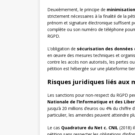
Deuxièmement, le principe de
minimisatio
strictement nécessaires à la finalité de la pé
prénom et signature électronique suffisent p
complète ou son numéro de téléphone pourra
RGPD.
L’obligation de
sécurisation des données
c
en œuvre des mesures techniques et organisa
contre les accès non autorisés, les pertes ou 
pétition est hébergée sur une plateforme tier
Risques juridiques liés au
Les sanctions pour non-respect du RGPD peuv
Nationale de l’Informatique et des Libe
jusqu’à 20 millions d’euros ou 4% du chiffre 
particulier, les amendes peuvent atteindre plu
Le cas
Quadrature du Net c. CNIL
(2018) il
pétition sans respecter les obligations d’infor