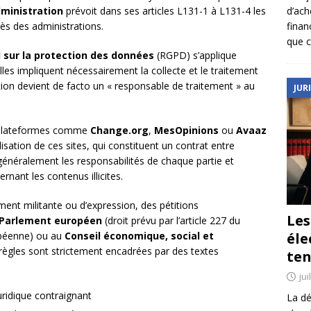
d’ach
dministration
prévoit dans ses articles L131-1 à L131-4 les
finan
rès des administrations.
que c
sur la protection des données
(RGPD) s’applique
lles impliquent nécessairement la collecte et le traitement
tion devient de facto un « responsable de traitement » au
JUR
es plateformes comme
Change.org
,
MesOpinions
ou
Avaaz
isation de ces sites, qui constituent un contrat entre
 généralement les responsabilités de chaque partie et
nant les contenus illicites.
lement militante ou d’expression, des pétitions
Le
Parlement européen
(droit prévu par l’article 227 du
éle
opéenne) ou au
Conseil économique, social et
 règles sont strictement encadrées par des textes
ten
jui
uridique contraignant
La dé