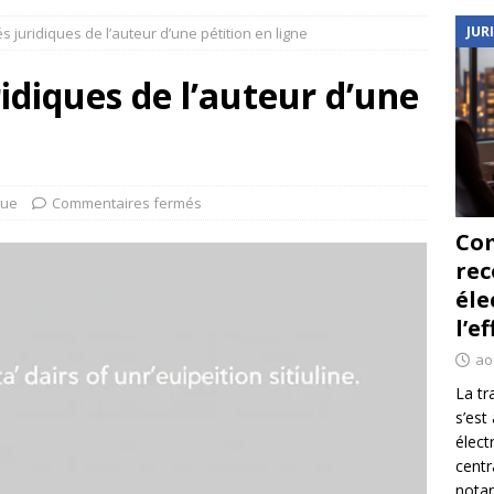
JUR
s juridiques de l’auteur d’une pétition en ligne
idiques de l’auteur d’une
que
Commentaires fermés
Co
re
éle
l’e
ao
La tr
s’est
élect
centr
notar