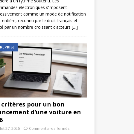
élère à un rythme soutenu. Les
mmandés électroniques s’imposent
ressivement comme un mode de notification
t entière, reconnu par le droit français et
é par un nombre croissant d’acteurs
[…]
REPRISE
 critères pour un bon
ancement d’une voiture en
6
llet 27, 2026
Commentaires fermés