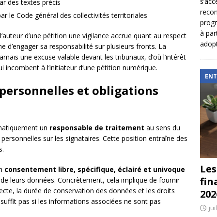
s’acc
par des textes précis
reco
r le Code général des collectivités territoriales
prog
à par
’auteur d’une pétition une vigilance accrue quant au respect
adopt
e d’engager sa responsabilité sur plusieurs fronts. La
mais une excuse valable devant les tribunaux, d’où l’intérêt
i incombent à l’initiateur d’une pétition numérique.
ENT
personnelles et obligations
tomatiquement un
responsable de traitement
au sens du
 personnelles sur les signataires. Cette position entraîne des
s.
Les
un
consentement libre, spécifique, éclairé et univoque
fin
ion de leurs données. Concrètement, cela implique de fournir
ollecte, la durée de conservation des données et les droits
202
uffit pas si les informations associées ne sont pas
jui