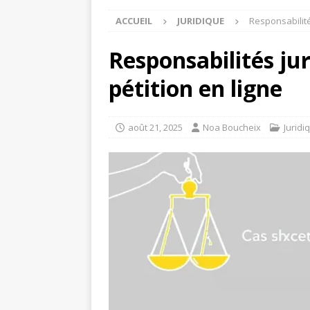
ACCUEIL
JURIDIQUE
Responsabilité
Responsabilités jur
pétition en ligne
août 21, 2025
Noa Boucheix
Juridi