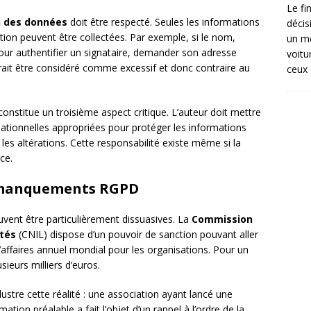
Le fi
n des données
doit être respecté. Seules les informations
décis
tition peuvent être collectées. Par exemple, si le nom,
un mé
our authentifier un signataire, demander son adresse
voitu
it être considéré comme excessif et donc contraire au
ceux 
onstitue un troisième aspect critique. L’auteur doit mettre
tionnelles appropriées pour protéger les informations
les altérations. Cette responsabilité existe même si la
ce.
x manquements RGPD
ent être particulièrement dissuasives. La
Commission
rtés
(CNIL) dispose d’un pouvoir de sanction pouvant aller
d’affaires annuel mondial pour les organisations. Pour un
sieurs milliers d’euros.
lustre cette réalité : une association ayant lancé une
mation préalable a fait l’objet d’un rappel à l’ordre de la