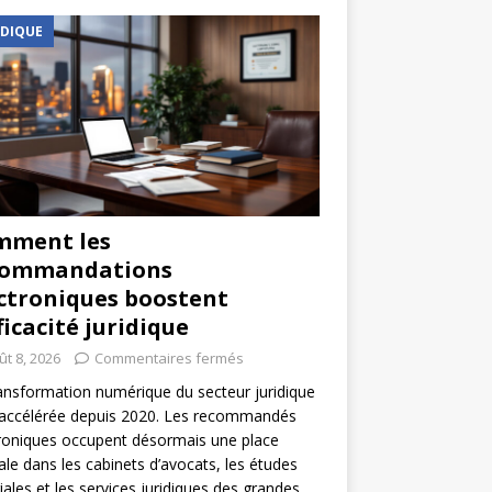
IDIQUE
mment les
commandations
ctroniques boostent
fficacité juridique
ût 8, 2026
Commentaires fermés
ansformation numérique du secteur juridique
 accélérée depuis 2020. Les recommandés
roniques occupent désormais une place
ale dans les cabinets d’avocats, les études
iales et les services juridiques des grandes