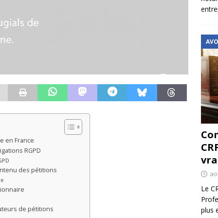
entre
AVO
Com
ne en France
CRF
ligations RGPD
vra
RGPD
ontenu des pétitions
ao
re
Le CR
tionnaire
Profe
uteurs de pétitions
plus 