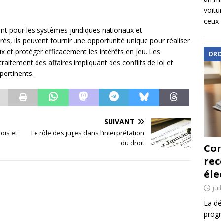
voitu
ceux 
tant pour les systèmes juridiques nationaux et
érés, ils peuvent fournir une opportunité unique pour réaliser
x et protéger efficacement les intérêts en jeu. Les
DRO
traitement des affaires impliquant des conflits de loi et
 pertinents.
SUIVANT
ois et
Le rôle des juges dans l’interprétation
du droit
Com
re
éle
jui
La dé
progr