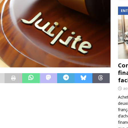
ENT
Com
fin
fac
ao
Achet
deux
franç
d’ach
finan