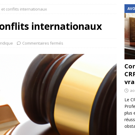
AVO
s et conflits internationaux
 conflits internationaux
uridique
Commentaires fermés
Com
CRF
vra
ao
Le CR
Profe
plus 
réuss
obsta