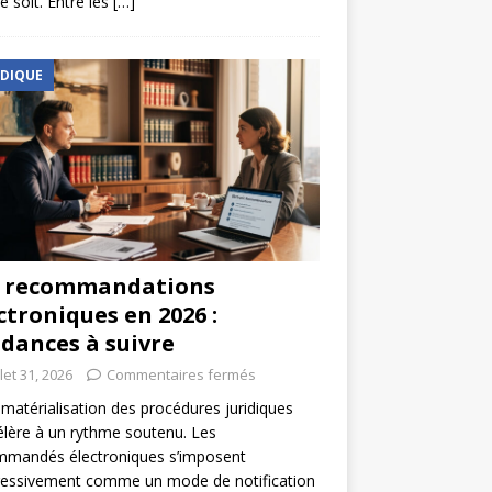
e soit. Entre les
[…]
IDIQUE
s recommandations
ctroniques en 2026 :
dances à suivre
llet 31, 2026
Commentaires fermés
matérialisation des procédures juridiques
élère à un rythme soutenu. Les
mmandés électroniques s’imposent
ressivement comme un mode de notification