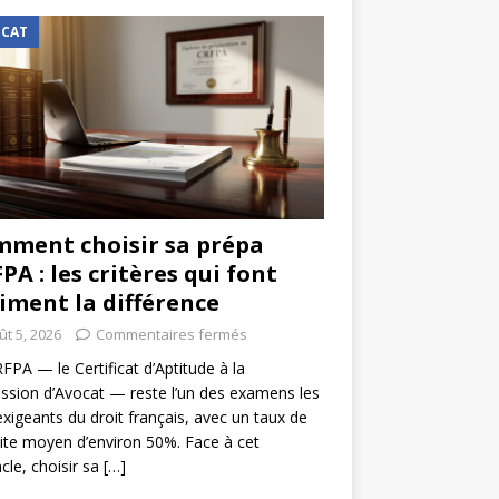
CAT
ment choisir sa prépa
PA : les critères qui font
iment la différence
ût 5, 2026
Commentaires fermés
FPA — le Certificat d’Aptitude à la
ssion d’Avocat — reste l’un des examens les
exigeants du droit français, avec un taux de
ite moyen d’environ 50%. Face à cet
cle, choisir sa
[…]