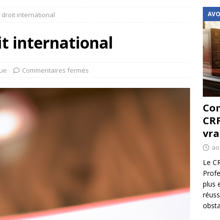
AVO
 droit international
it international
que
Commentaires fermés
Com
CRF
vra
ao
Le CR
Profe
plus 
réuss
obsta