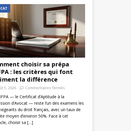
CAT
ment choisir sa prépa
PA : les critères qui font
iment la différence
ût 5, 2026
Commentaires fermés
FPA — le Certificat d’Aptitude à la
ssion d’Avocat — reste l’un des examens les
exigeants du droit français, avec un taux de
ite moyen d’environ 50%. Face à cet
cle, choisir sa
[…]