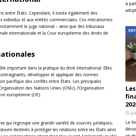
à par
adopt
ons entre États. Cependant, il existe également des
x individus et aux entités commerciales. Ces mécanismes
– notamment le juge national – ainsi que des tribunaux
ENT
ale internationale et la Cour européenne des droits de
nationales
le important dans la pratique du droit international. Elles
contraignants, développer et appliquer des normes
on pacifique des conflits entre États. Les principales
Les
Organisation des Nations Unies (ONU), l’Organisation
ion européenne (OE).
fin
202
jui
Le fi
xe qui regroupe une grande variété de sources juridiques,
décis
vre destinés à protéger les relations entre les États ainsi
un mé