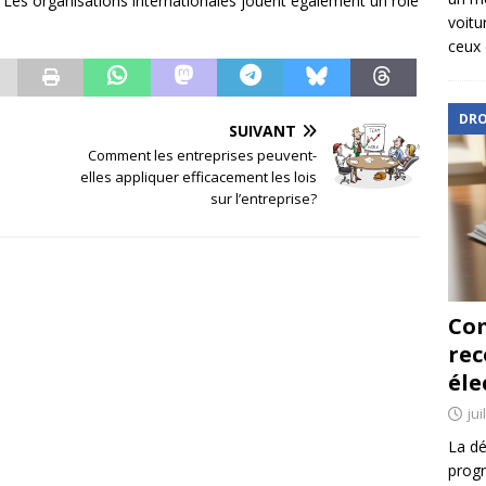
. Les organisations internationales jouent également un rôle
voitu
ceux 
DRO
SUIVANT
Comment les entreprises peuvent-
elles appliquer efficacement les lois
sur l’entreprise?
Com
re
éle
jui
La dé
progr