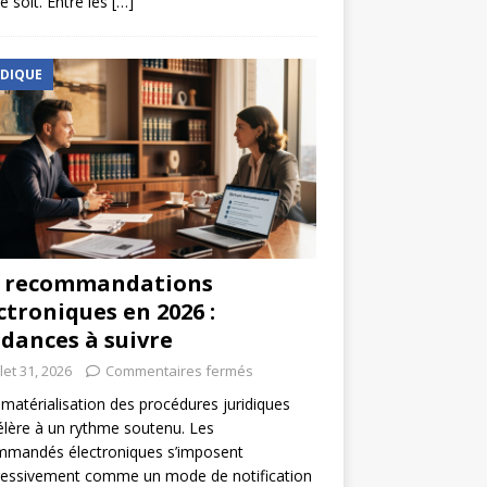
e soit. Entre les
[…]
IDIQUE
s recommandations
ctroniques en 2026 :
dances à suivre
llet 31, 2026
Commentaires fermés
matérialisation des procédures juridiques
élère à un rythme soutenu. Les
mmandés électroniques s’imposent
ressivement comme un mode de notification