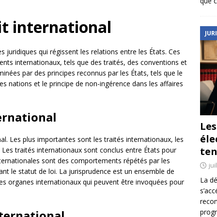
que c
it international
JUR
s juridiques qui régissent les relations entre les États. Ces
ments internationaux, tels que des traités, des conventions et
inées par des principes reconnus par les États, tels que le
es nations et le principe de non-ingérence dans les affaires
ernational
Le
éle
nal. Les plus importantes sont les traités internationaux, les
ten
 Les traités internationaux sont conclus entre États pour
nternationales sont des comportements répétés par les
jui
t le statut de loi. La jurisprudence est un ensemble de
La dé
res organes internationaux qui peuvent être invoquées pour
s’acc
reco
nternational
prog