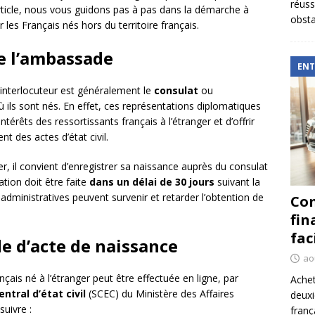
réuss
rticle, nous vous guidons pas à pas dans la démarche à
obsta
les Français nés hors du territoire français.
de l’ambassade
ENT
r interlocuteur est généralement le
consulat
ou
 ils sont nés. En effet, ces représentations diplomatiques
térêts des ressortissants français à l’étranger et d’offrir
nt des actes d’état civil.
ger, il convient d’enregistrer sa naissance auprès du consulat
tion doit être faite
dans un délai de 30 jours
suivant la
administratives peuvent survenir et retarder l’obtention de
Com
fin
fac
 d’acte de naissance
ao
ais né à l’étranger peut être effectuée en ligne, par
Achet
entral d’état civil
(SCEC) du Ministère des Affaires
deux
suivre :
franç