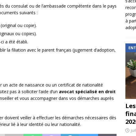
s’acc
s du consulat ou de l’ambassade compétente dans le pays
reco
 documents suivants :
prog
à par
(original ou copie).
adopt
iginaux ou copies).
ci a été établi.
ENT
r la filiation avec le parent français (jugement d’adoption,
r un acte de naissance ou un certificat de nationalité
tez pas à solliciter l’aide d’un
avocat spécialisé en droit
conseiller et vous accompagner dans vos démarches auprès
Les
fin
ger doivent veiller à effectuer les démarches nécessaires dès
202
ieur lié à leur identité ou leur nationalité.
jui