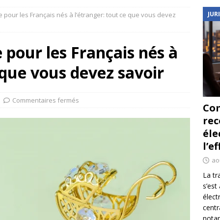
JUR
e pour les Français nés à l’étranger: tout ce que vous devez
 pour les Français nés à
 que vous devez savoir
Commentaires fermés
Co
re
éle
l’e
ao
La tr
s’est
élect
centr
notar