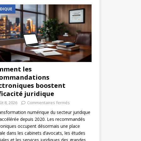
IDIQUE
mment les
commandations
ctroniques boostent
fficacité juridique
ût 8, 2026
Commentaires fermés
ansformation numérique du secteur juridique
 accélérée depuis 2020. Les recommandés
roniques occupent désormais une place
ale dans les cabinets d’avocats, les études
iales et les services juridiques des grandes