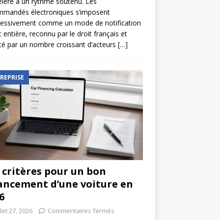
élère à un rythme soutenu. Les
mmandés électroniques s’imposent
ressivement comme un mode de notification
t entière, reconnu par le droit français et
é par un nombre croissant d’acteurs
[…]
REPRISE
 critères pour un bon
ancement d’une voiture en
6
llet 27, 2026
Commentaires fermés