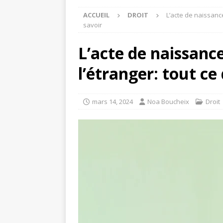
ACCUEIL
DROIT
L’acte de naissanc
savoir
L’acte de naissance
l’étranger: tout ce
mars 14, 2024
Noa Boucheix
Droit