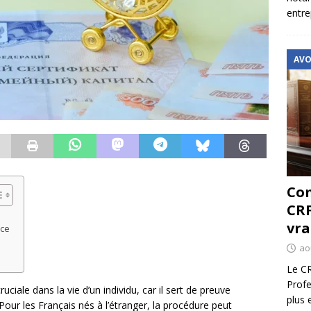
entre
AVO
Com
CRF
vra
nce
e
ao
Le CR
Profe
ciale dans la vie d’un individu, car il sert de preuve
plus 
. Pour les Français nés à l’étranger, la procédure peut