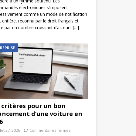
élère à un rythme soutenu. Les
mmandés électroniques s’imposent
ressivement comme un mode de notification
t entière, reconnu par le droit français et
é par un nombre croissant d’acteurs
[…]
REPRISE
 critères pour un bon
ancement d’une voiture en
6
llet 27, 2026
Commentaires fermés