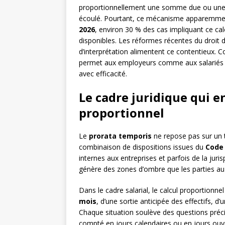
proportionnellement une somme due ou une p
écoulé. Pourtant, ce mécanisme apparemment l
2026
, environ 30 % des cas impliquant ce ca
disponibles. Les réformes récentes du droit du 
d’interprétation alimentent ce contentieux. 
permet aux employeurs comme aux salariés de
avec efficacité.
Le cadre juridique qui 
proportionnel
Le
prorata temporis
ne repose pas sur un t
combinaison de dispositions issues du
Code 
internes aux entreprises et parfois de la jur
génère des zones d’ombre que les parties au
Dans le cadre salarial, le calcul proportionn
mois
, d’une sortie anticipée des effectifs,
Chaque situation soulève des questions précis
compté en jours calendaires ou en jours ouvré