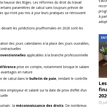
s’acc
a hausse des litiges. Les réformes du droit du travail
reco
ertains paramètres de calcul sans toujours prévoir de
prog
ses qui n’ont pas mis à jour leurs pratiques se retrouvent
à par
adopt
 devant les juridictions prud’homales en 2026 sont les
ENT
isation des jours calendaires à la place des jours ouvrables,
contractuelles
onventionnelles
applicables à la branche professionnelle
référence
prise en compte, notamment lorsque le salaire
 avantages en nature
e de calcul dans le
bulletin de paie
, rendant le contrôle
Les
fin
ntre employeur et salarié sur la date de prise d’effet d’un
202
uelle
jui
humain : la
méconnaissance des droits
. De nombreux