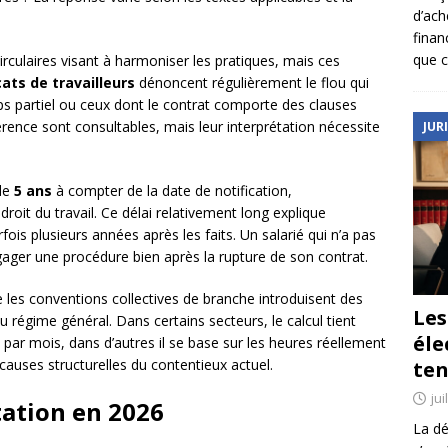
d’ach
finan
que c
irculaires visant à harmoniser les pratiques, mais ces
ats de travailleurs
dénoncent régulièrement le flou qui
s partiel ou ceux dont le contrat comporte des clauses
férence sont consultables, mais leur interprétation nécessite
JUR
 de
5 ans
à compter de la date de notification,
oit du travail. Ce délai relativement long explique
fois plusieurs années après les faits. Un salarié qui n’a pas
ager une procédure bien après la rupture de son contrat.
e les conventions collectives de branche introduisent des
Le
u régime général. Dans certains secteurs, le calcul tient
éle
par mois, dans d’autres il se base sur les heures réellement
 causes structurelles du contentieux actuel.
ten
jui
tation en 2026
La dé