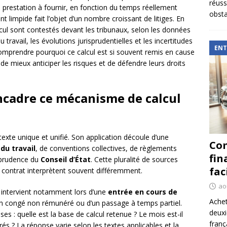
réuss
restation à fournir, en fonction du temps réellement
obsta
impide fait l’objet d’un nombre croissant de litiges. En
lcul sont contestés devant les tribunaux, selon les données
travail, les évolutions jurisprudentielles et les incertitudes
ENT
Comprendre pourquoi ce calcul est si souvent remis en cause
 mieux anticiper les risques et de défendre leurs droits
encadre ce mécanisme de calcul
exte unique et unifié. Son application découle d’une
Com
du travail
, de conventions collectives, de règlements
fin
isprudence du
Conseil d’État
. Cette pluralité de sources
fac
 contrat interprètent souvent différemment.
ao
el intervient notamment lors d’une
entrée en cours de
Achet
 d’un congé non rémunéré ou d’un passage à temps partiel.
deux
es : quelle est la base de calcul retenue ? Le mois est-il
franç
s ? La réponse varie selon les textes applicables et la