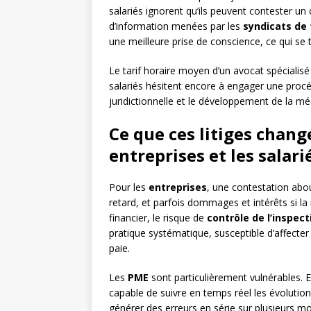
salariés ignorent qu’ils peuvent contester un
d’information menées par les
syndicats de 
une meilleure prise de conscience, ce qui s
Le tarif horaire moyen d’un avocat spécialisé 
salariés hésitent encore à engager une proc
juridictionnelle et le développement de la mé
Ce que ces litiges chan
entreprises et les salari
Pour les
entreprises
, une contestation abou
retard, et parfois dommages et intérêts si la
financier, le risque de
contrôle de l’inspect
pratique systématique, susceptible d’affecte
paie.
Les
PME
sont particulièrement vulnérables. E
capable de suivre en temps réel les évolution
générer des erreurs en série sur plusieurs m