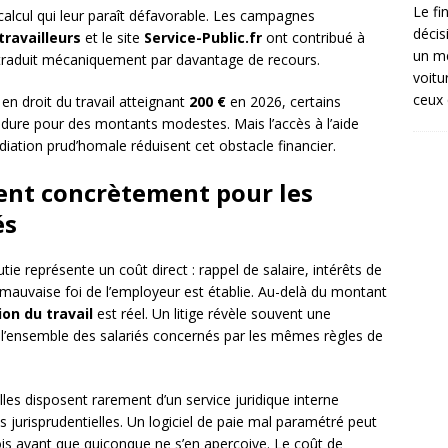
Le fi
 calcul qui leur paraît défavorable. Les campagnes
décis
travailleurs
et le site
Service-Public.fr
ont contribué à
un mé
e traduit mécaniquement par davantage de recours.
voitu
ceux 
en droit du travail atteignant
200 €
en 2026, certains
édure pour des montants modestes. Mais l’accès à l’aide
diation prud’homale réduisent cet obstacle financier.
gent concrètement pour les
és
tie représente un coût direct : rappel de salaire, intérêts de
 mauvaise foi de l’employeur est établie. Au-delà du montant
ion du travail
est réel. Un litige révèle souvent une
r l’ensemble des salariés concernés par les mêmes règles de
lles disposent rarement d’un service juridique interne
s jurisprudentielles. Un logiciel de paie mal paramétré peut
ois avant que quiconque ne s’en aperçoive. Le coût de