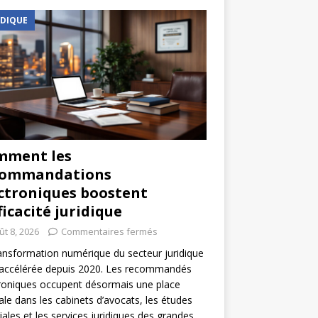
IDIQUE
mment les
commandations
ctroniques boostent
fficacité juridique
ût 8, 2026
Commentaires fermés
ansformation numérique du secteur juridique
 accélérée depuis 2020. Les recommandés
roniques occupent désormais une place
ale dans les cabinets d’avocats, les études
iales et les services juridiques des grandes