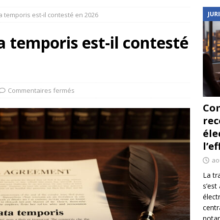
JUR
a temporis est-il contesté en 2026
a temporis est-il contesté
Commentaires fermés
Co
re
éle
l’e
ao
La tr
s’est
élect
centr
notar