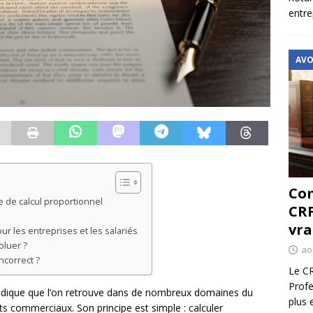
entre
AVO
Com
 de calcul proportionnel
CRF
vra
r les entreprises et les salariés
oluer ?
ao
ncorrect ?
Le CR
Profe
idique que l’on retrouve dans de nombreux domaines du
plus 
rats commerciaux. Son principe est simple : calculer