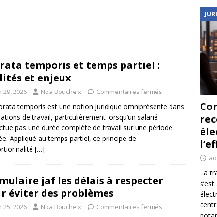
JUR
rata temporis et temps partiel :
lités et enjeux
n 29, 2026
Noa Boucheix
Commentaires fermés
Co
orata temporis est une notion juridique omniprésente dans
elations de travail, particulièrement lorsqu’un salarié
re
ectue pas une durée complète de travail sur une période
éle
e. Appliqué au temps partiel, ce principe de
l’e
rtionnalité
[…]
ao
La tr
mulaire jaf les délais à respecter
s’est
r éviter des problèmes
élect
centr
n 25, 2026
Noa Boucheix
Commentaires fermés
notar