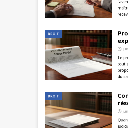
l’ave
maîtr
recev
Pro
DROIT
exp
jui
Le pr
tout 
propo
du sa
Com
DROIT
rés
jui
Quand
judic