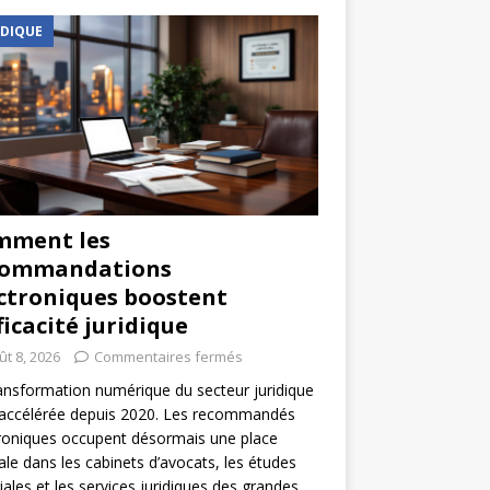
IDIQUE
mment les
commandations
ctroniques boostent
fficacité juridique
ût 8, 2026
Commentaires fermés
ansformation numérique du secteur juridique
 accélérée depuis 2020. Les recommandés
roniques occupent désormais une place
ale dans les cabinets d’avocats, les études
iales et les services juridiques des grandes