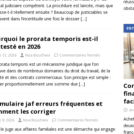
réuss
nal judiciaire compétent. La procédure est lancée, mais que
obsta
sse-t-il réellement ensuite ? Beaucoup de justiciables se
uvent dans l’incertitude une fois le dossier
[…]
ENT
rquoi le prorata temporis est-il
testé en 2026
n 13, 2026
Noa Boucheix
Commentaires fermés
orata temporis est un mécanisme juridique que l’on
uve dans de nombreux domaines du droit du travail, de la
lité et des contrats commerciaux. Son principe est simple :
ler proportionnellement une somme due
[…]
Com
fin
fac
mulaire jaf erreurs fréquentes et
ao
ment les corriger
Achet
n 9, 2026
Noa Boucheix
Commentaires fermés
deux
r le Juge aux affaires familiales est une démarche qui engage
franç