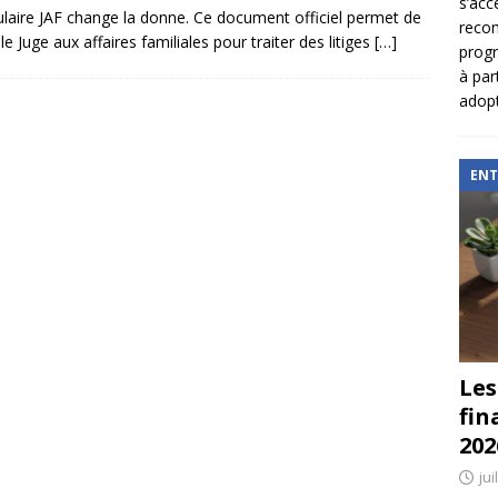
s’acc
laire JAF change la donne. Ce document officiel permet de
reco
 le Juge aux affaires familiales pour traiter des litiges
[…]
prog
à par
adopt
ENT
Les
fin
202
jui