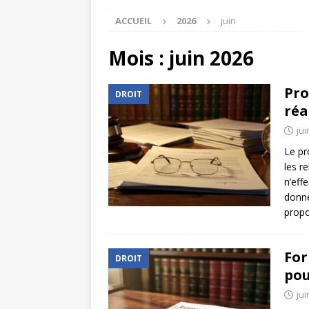
ACCUEIL
2026
juin
Mois :
juin 2026
Pro
DROIT
réa
jui
Le pr
les r
n’eff
donné
propo
For
DROIT
pou
jui