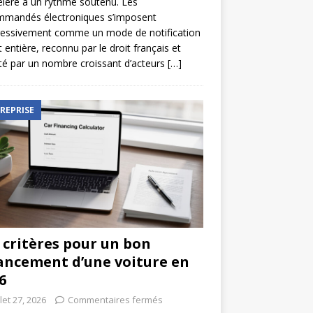
élère à un rythme soutenu. Les
mmandés électroniques s’imposent
ressivement comme un mode de notification
t entière, reconnu par le droit français et
é par un nombre croissant d’acteurs
[…]
REPRISE
 critères pour un bon
ancement d’une voiture en
6
llet 27, 2026
Commentaires fermés