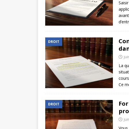
Saisi
appli
avant
d’ent
Com
DROIT
dan
jui
La qu
situat
cours
Ce mé
For
DROIT
pro
jui
Vous 