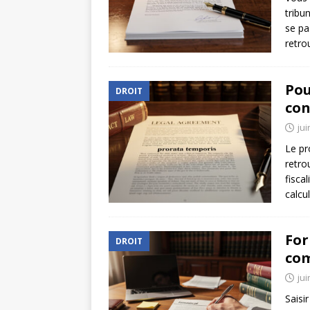
tribu
se pa
retro
Pou
DROIT
con
jui
Le pr
retro
fisca
calcu
For
DROIT
com
jui
Saisi