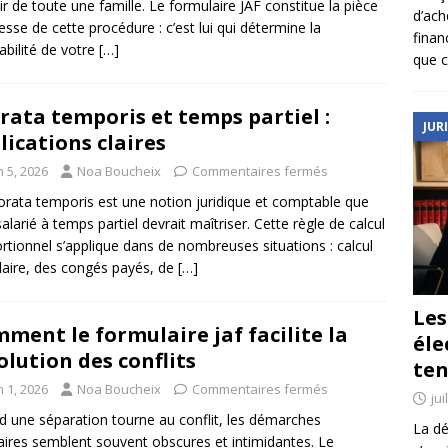
nir de toute une famille. Le formulaire JAF constitue la pièce
d’ach
esse de cette procédure : c’est lui qui détermine la
finan
abilité de votre
[…]
que c
rata temporis et temps partiel :
JUR
lications claires
n 5, 2026
Noa Boucheix
Commentaires fermés
orata temporis est une notion juridique et comptable que
salarié à temps partiel devrait maîtriser. Cette règle de calcul
rtionnel s’applique dans de nombreuses situations : calcul
laire, des congés payés, de
[…]
Le
ment le formulaire jaf facilite la
éle
olution des conflits
ten
n 1, 2026
Noa Boucheix
Commentaires fermés
jui
 une séparation tourne au conflit, les démarches
La dé
iaires semblent souvent obscures et intimidantes. Le