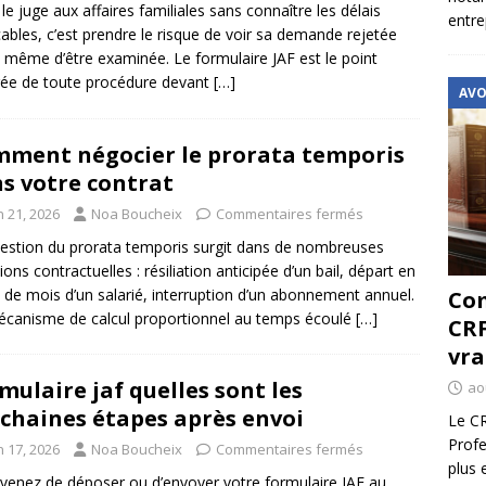
r le juge aux affaires familiales sans connaître les délais
entre
cables, c’est prendre le risque de voir sa demande rejetée
 même d’être examinée. Le formulaire JAF est le point
rée de toute procédure devant
[…]
AVO
ment négocier le prorata temporis
s votre contrat
n 21, 2026
Noa Boucheix
Commentaires fermés
estion du prorata temporis surgit dans de nombreuses
ions contractuelles : résiliation anticipée d’un bail, départ en
 de mois d’un salarié, interruption d’un abonnement annuel.
Com
canisme de calcul proportionnel au temps écoulé
[…]
CRF
vra
mulaire jaf quelles sont les
ao
chaines étapes après envoi
Le CR
Profe
n 17, 2026
Noa Boucheix
Commentaires fermés
plus 
venez de déposer ou d’envoyer votre formulaire JAF au