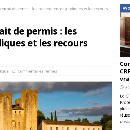
AVO
 retrait de permis : les conséquences juridiques et les recours
ait de permis : les
iques et les recours
Com
CRF
dique
Commentaires fermés
vra
ao
Le CR
Profe
plus 
réuss
obsta