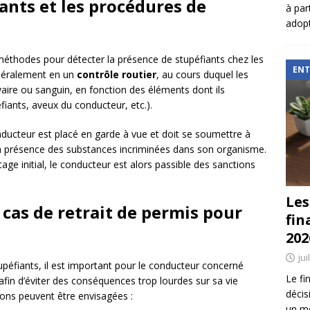
ants et les procédures de
à par
adopt
 méthodes pour détecter la présence de stupéfiants chez les
ENT
énéralement en un
contrôle routier
, au cours duquel les
aire ou sanguin, en fonction des éléments dont ils
fiants, aveux du conducteur, etc.).
onducteur est placé en garde à vue et doit se soumettre à
a présence des substances incriminées dans son organisme.
tage initial, le conducteur est alors passible des sanctions
Les
 cas de retrait de permis pour
fin
202
jui
upéfiants, il est important pour le conducteur concerné
Le fi
 afin d’éviter des conséquences trop lourdes sur sa vie
décis
ions peuvent être envisagées :
un mé