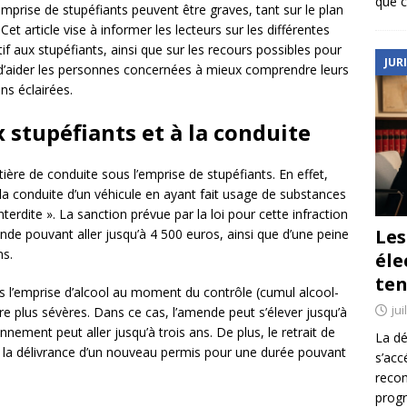
que c
mprise de stupéfiants peuvent être graves, tant sur le plan
 Cet article vise à informer les lecteurs sur les différentes
f aux stupéfiants, ainsi que sur les recours possibles pour
JUR
st d’aider les personnes concernées à mieux comprendre leurs
ns éclairées.
x stupéfiants et à la conduite
atière de conduite sous l’emprise de stupéfiants. En effet,
« la conduite d’un véhicule en ayant fait usage de substances
erdite ». La sanction prévue par la loi pour cette infraction
Le
nde pouvant aller jusqu’à 4 500 euros, ainsi que d’une peine
ns.
éle
ten
s l’emprise d’alcool au moment du contrôle (cumul alcool-
jui
re plus sévères. Dans ce cas, l’amende peut s’élever jusqu’à
nement peut aller jusqu’à trois ans. De plus, le retrait de
La dé
e la délivrance d’un nouveau permis pour une durée pouvant
s’acc
reco
prog