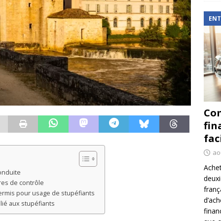
ENT
Com
fin
fac
ao
Achet
conduite
deux
res de contrôle
franç
permis pour usage de stupéfiants
d’ach
 lié aux stupéfiants
finan