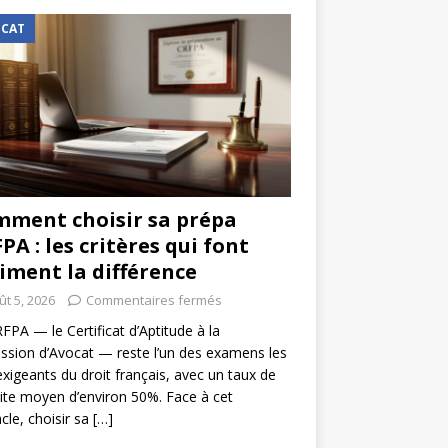
CAT
ment choisir sa prépa
PA : les critères qui font
iment la différence
ût 5, 2026
Commentaires fermés
FPA — le Certificat d’Aptitude à la
ssion d’Avocat — reste l’un des examens les
exigeants du droit français, avec un taux de
ite moyen d’environ 50%. Face à cet
cle, choisir sa
[…]