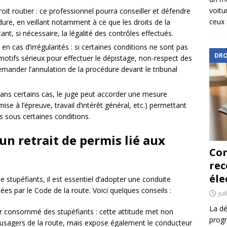
voitu
oit routier : ce professionnel pourra conseiller et défendre
ceux 
dure, en veillant notamment à ce que les droits de la
nt, si nécessaire, la légalité des contrôles effectués.
n cas d’irrégularités : si certaines conditions ne sont pas
DRO
motifs sérieux pour effectuer le dépistage, non-respect des
 demander l’annulation de la procédure devant le tribunal
ans certains cas, le juge peut accorder une mesure
e à l’épreuve, travail d’intérêt général, etc.) permettant
 sous certaines conditions.
 un retrait de permis lié aux
Com
re
éle
de stupéfiants, il est essentiel d’adopter une conduite
es par le Code de la route. Voici quelques conseils :
jui
La dé
ir consommé des stupéfiants : cette attitude met non
progr
 usagers de la route, mais expose également le conducteur